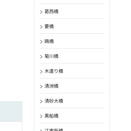
葛西橋
要橋
鴎橋
菊川橋
木遣り橋
清洲橋
清砂大橋
黒船橋
江東新橋