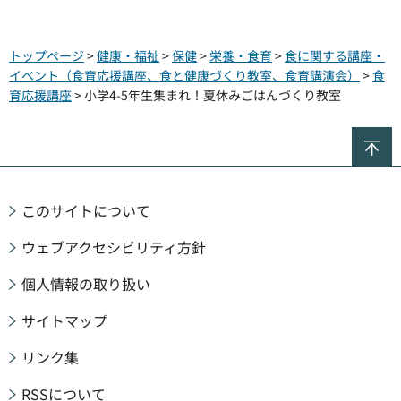
トップページ
>
健康・福祉
>
保健
>
栄養・食育
>
食に関する講座・
イベント（食育応援講座、食と健康づくり教室、食育講演会）
>
食
育応援講座
> 小学4-5年生集まれ！夏休みごはんづくり教室
ペ
このサイトについて
ウェブアクセシビリティ方針
個人情報の取り扱い
サイトマップ
リンク集
RSSについて