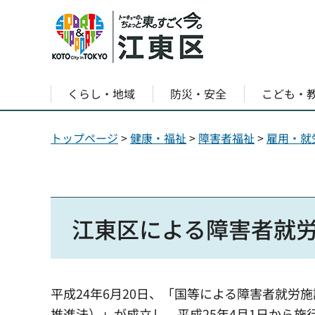
くらし・地域
防災・安全
こども・
トップページ
>
健康・福祉
>
障害者福祉
>
雇用・就
江東区による障害者就
平成24年6月20日、「国等による障害者就
推進法）」が成立し、平成25年4月1日から施