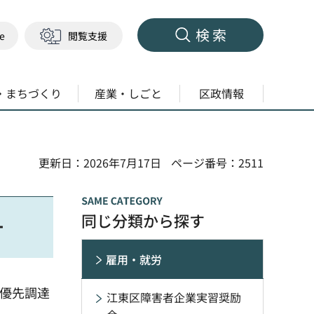
検索
ge
閲覧支援
・まちづくり
産業・しごと
区政情報
更新日：2026年7月17日
ページ番号：2511
同じ分類から探す
針
雇用・就労
者優先調達
江東区障害者企業実習奨励