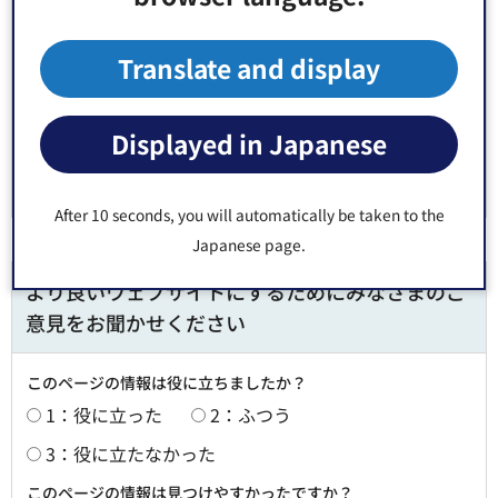
ー2階17番
郵便番号135-8383 東京都江東区東陽4丁目11番28号
Translate and display
電話番号：
03-3647-4749
Fax：03-3699-0329
Displayed in Japanese
After 10 seconds, you will automatically be taken to the
Japanese page.
より良いウェブサイトにするためにみなさまのご
意見をお聞かせください
このページの情報は役に立ちましたか？
1：役に立った
2：ふつう
3：役に立たなかった
このページの情報は見つけやすかったですか？