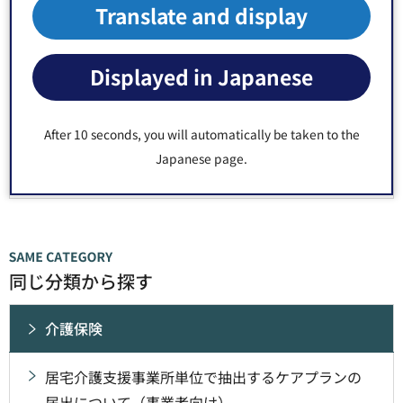
Translate and display
福祉部 介護保険課 認定・調査係 窓口：区役所3階6番
郵便番号135-8383 東京都江東区東陽4丁目11番28号
Displayed in Japanese
電話番号：
03-3647-9496
Fax：03-3647-9466
After 10 seconds, you will automatically be taken to the
Japanese page.
同じ分類から探す
介護保険
居宅介護支援事業所単位で抽出するケアプランの
届出について（事業者向け）