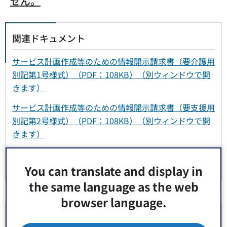
せん。
関連ドキュメント
サービス計画作成等のための情報開示請求書（要介護用
別記第1号様式）（PDF：108KB）（別ウィンドウで開
きます）
サービス計画作成等のための情報開示請求書（要支援用
別記第2号様式）（PDF：108KB）（別ウィンドウで開
きます）
郵便での情報開示請求について（PDF：70KB）（別ウ
ィンドウで開きます）
You can translate and display in
the same language as the web
browser language.
お問い合わせ先