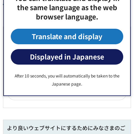
ポケット労働法（TOKYOはたらくネット）（外部サイト
the same language as the web
へリンク）（別ウィンドウで開きます）
browser language.
お問い合わせ先
Translate and display
地域振興部 経済課 雇用支援担当 窓口：区役所4階28番
Displayed in Japanese
郵便番号135-8383 東京都江東区東陽4丁目11番28号
電話番号：
03-3647-8581
After 10 seconds, you will automatically be taken to the
Fax：03-3647-8442
Japanese page.
より良いウェブサイトにするためにみなさまのご