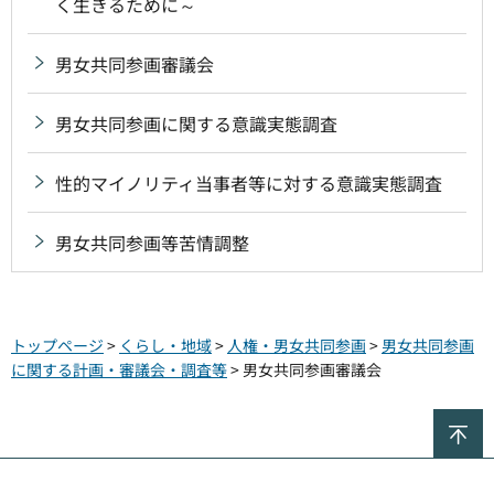
く生きるために～
男女共同参画審議会
男女共同参画に関する意識実態調査
性的マイノリティ当事者等に対する意識実態調査
男女共同参画等苦情調整
トップページ
>
くらし・地域
>
人権・男女共同参画
>
男女共同参画
に関する計画・審議会・調査等
> 男女共同参画審議会
ペ