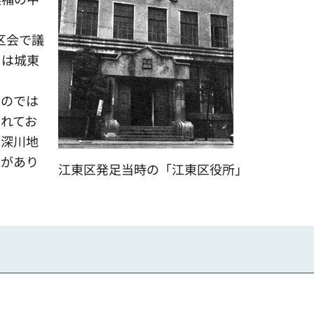
川区会で議
」は城東
ものでは
れてお
は深川地
味があり
江東区発足当時の「江東区役所」