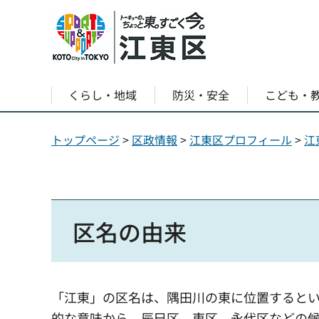
くらし・地域
防災・安全
こども・
トップページ
>
区政情報
>
江東区プロフィール
>
江
区名の由来
「江東」の区名は、隅田川の東に位置すると
的な意味から、辰巳区、東区、永代区などの