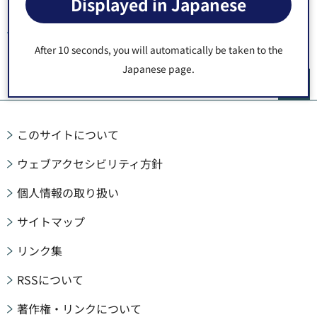
Displayed in Japanese
トップページ
>
施設案内
>
区施設
>
文化センター・公会堂
> 文化セ
ンター
After 10 seconds, you will automatically be taken to the
Japanese page.
ペ
このサイトについて
ウェブアクセシビリティ方針
個人情報の取り扱い
サイトマップ
リンク集
RSSについて
著作権・リンクについて