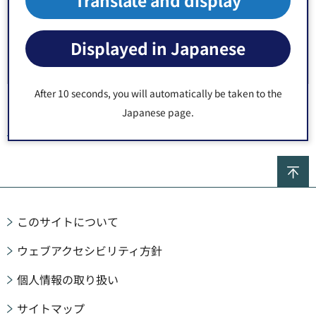
Translate and display
平成29年度
Displayed in Japanese
平成28年度
After 10 seconds, you will automatically be taken to the
Japanese page.
トップページ
>
区政情報
>
予算・財政
>
決算
> 令和元年度
ペ
このサイトについて
ウェブアクセシビリティ方針
個人情報の取り扱い
サイトマップ