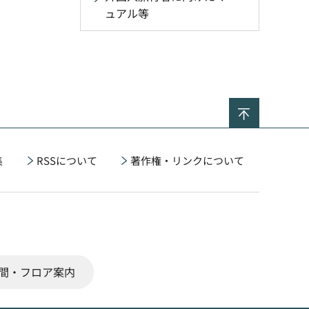
ュアル等
ページの
集
RSSについて
著作権・リンクについて
間・フロア案内