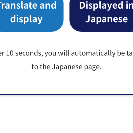
Translate and
Displayed i
display
Japanese
er 10 seconds, you will automatically be t
to the Japanese page.