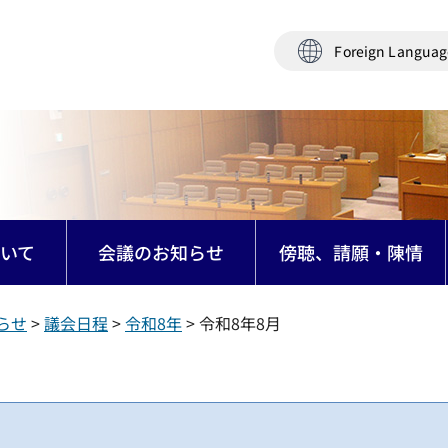
Foreign Langua
いて
会議のお知らせ
傍聴、請願・陳情
らせ
>
議会日程
>
令和8年
> 令和8年8月