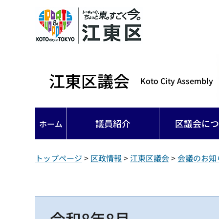
江東区議会
Koto City Assembly
議員紹介
区議会につ
ホーム
トップページ
>
区政情報
>
江東区議会
>
会議のお知
令和8年8月