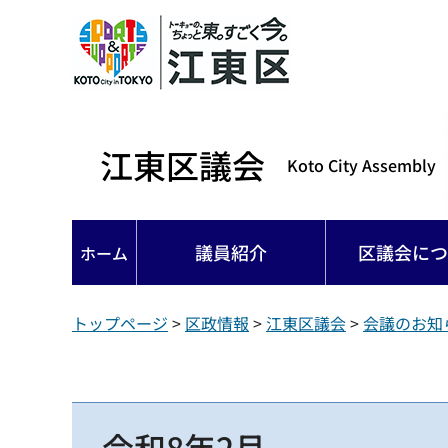
江東区議会
Koto City Assembly
議員紹介
区議会につ
ホーム
トップページ
>
区政情報
>
江東区議会
>
会議のお知
令和8年2月