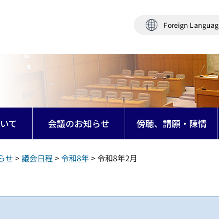
Foreign Langua
いて
会議のお知らせ
傍聴、請願・陳情
らせ
>
議会日程
>
令和8年
> 令和8年2月