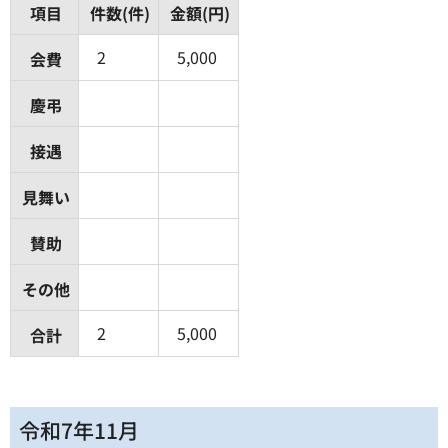
項目
件数(件)
金額(円)
2
5,000
会費
慶弔
接遇
見舞い
賛助
その他
2
5,000
合計
令和7年11月