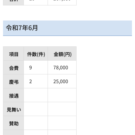
令和7年6月
項目
件数(件)
金額(円)
9
78,000
会費
2
25,000
慶弔
接遇
見舞い
賛助