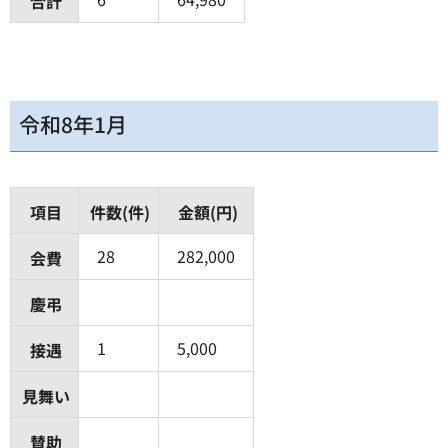
合計
令和8年1月
項目
件数(件)
金額(円)
28
282,000
会費
慶弔
1
5,000
接遇
見舞い
賛助