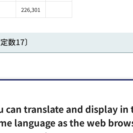
226,301
定数17〕
得票数
当選者数
u can translate and display in 
東京都合計
me language as the web brow
2,665,417
7