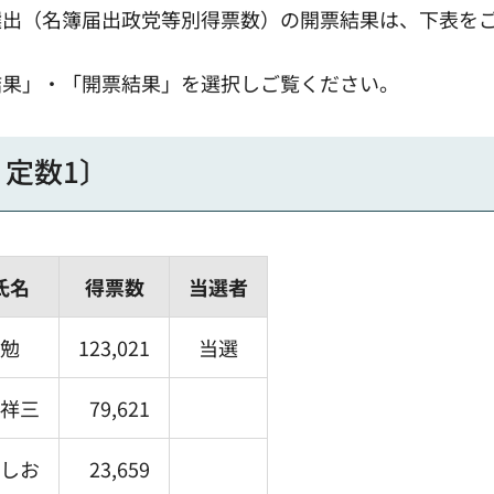
選出（名簿届出政党等別得票数）の開票結果は、下表を
結果」・「開票結果」を選択しご覧ください。
・定数1〕
氏名
得票数
当選者
勉
123,021
当選
祥三
79,621
しお
23,659