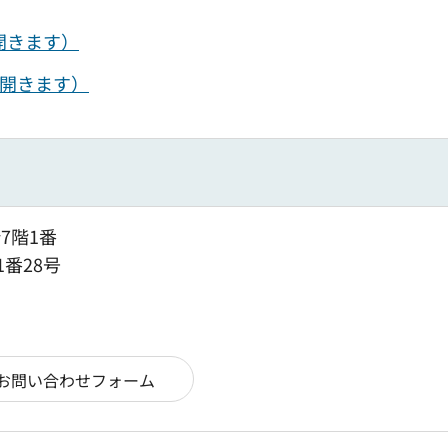
開きます）
で開きます）
7階1番
1番28号