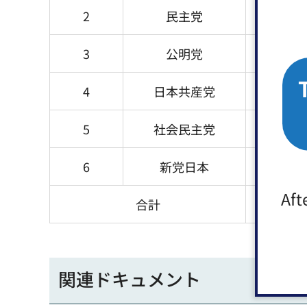
2
民主党
64,490
3
公明党
33,019
4
日本共産党
21,750
5
社会民主党
8,557
6
新党日本
9,229
Aft
合計
227,769
関連ドキュメント