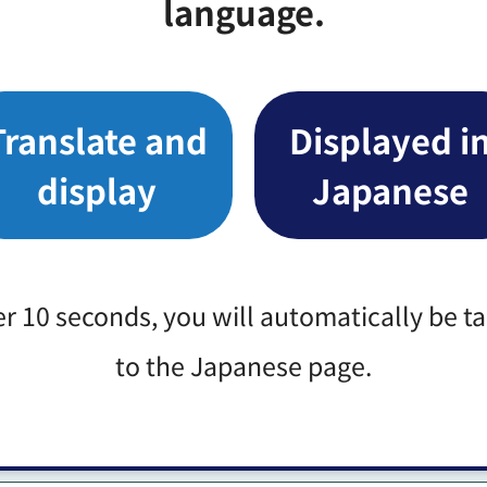
language.
1,962,225
6
820,126
2
Translate and
Displayed i
586,017
1
display
Japanese
300,782
1
290,027
0
er 10 seconds, you will automatically be t
6,624,594
17
to the Japanese page.