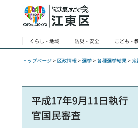
くらし・地域
防災・安全
こども・
トップページ
>
区政情報
>
選挙
>
各種選挙結果
>
衆
平成17年9月11日執
官国民審査