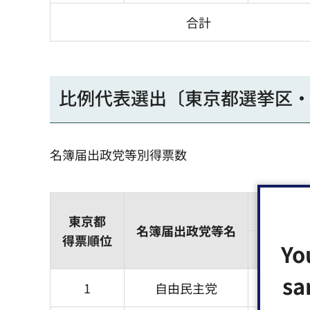
合計
比例代表選出〔東京都選挙区・
名簿届出政党等別得票数
東京都
名簿届出政党等名
得票順位
Yo
江東区
sa
1
自由民主党
90,724