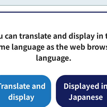
u can translate and display in 
Google Mapsで開く
me language as the web brow
language.
ートル
Translate and
Displayed i
display
Japanese
みなさまのご意見をお聞かせください