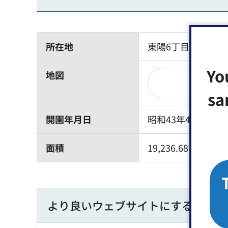
所在地
東陽6丁目1番13号
Yo
地図
sa
開園年月日
昭和43年4月1日
面積
19,236.68平方メ
より良いウェブサイトにするために