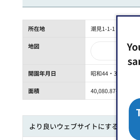
所在地
潮見1-1-1
Yo
地図
sa
開園年月日
昭和44・3・31
面積
40,080.87平方メ
より良いウェブサイトにするために