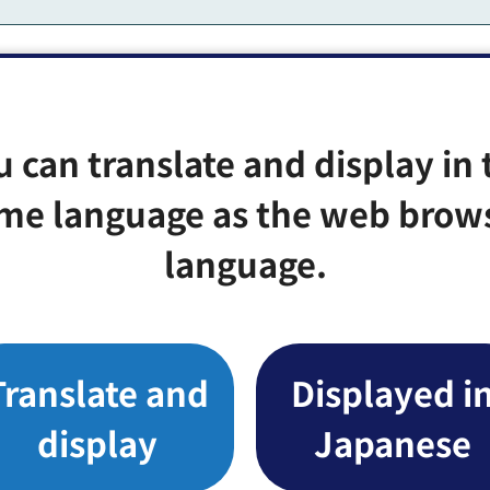
u can translate and display in 
Google Mapsで開く
me language as the web brow
language.
ートル
Translate and
Displayed i
display
Japanese
みなさまのご意見をお聞かせください