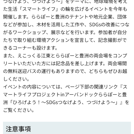
つなげよう、つづけよう〜」をテーマに、地球環境を考え
た生活「スマートライフ」の輪を広げるイベントを今年も
開催します。ららぽーと豊洲のテナントや地元企業、団体
などが参加し、木材を活用した工作や、SDGsの改善につな
がるワークショップ、展示などを行います。参加者が自分
たちで取り組む環境アクションを宣言して、記念撮影がで
きるコーナーも設けます。
また、えこっくる江東とららぽーと豊洲の両会場をコンプ
リートいただいた方には記念品を差し上げます。両会場間
の無料送迎バスの運行もありますので、どちらもぜひお越
しください。
イベントの内容については、ページ下部の関連リンク『ス
マートライフプロジェクトinアーバンドックららぽーと豊
洲「ひろげよう！〜SDGsつなげよう、つづけよう〜」』を
ご覧ください。
注意事項