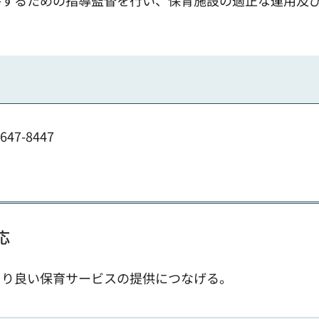
持するための指導監督を行い、保育施設の適正な運用及
47-8447
応
より良い保育サービスの提供につなげる。