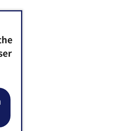
the
ser
n
行う。