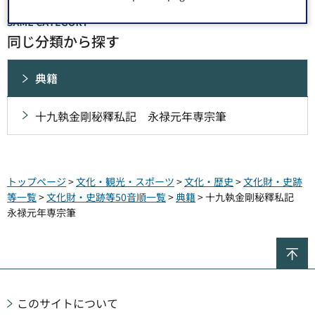
同じ分類から探す
典籍
十九執金剛秘釋私記 永禄元年専宗筆
トップページ
>
文化・観光・スポーツ
>
文化・歴史
>
文化財・史跡
等一覧
>
文化財・史跡等50音順一覧
>
典籍
> 十九執金剛秘釋私記
永禄元年専宗筆
ペ
このサイトについて