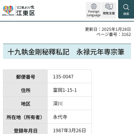
Foreign
閲覧支援
検索
Language
更新日：2025年1月28日
ページ番号：3162
十九執金剛秘釋私記 永禄元年専宗筆
135-0047
郵便番号
富岡1-15-1
住所
深川
地区
永代寺
所在地（所有者）
1987年3月26日
登録年月日