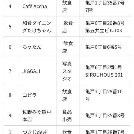
飲食
亀戸1丁目35番7号
4
Café Accha
店
7階
和食ダイニン
飲食
亀戸6丁目20番8号
5
グたけちゃん
店
第五共立ビル103
飲食
6
ちゃたん
亀戸6丁目6番5号
店
写真
亀戸6丁目2番1号
7
JIGGAJI
スタ
SIROUHOUS 201
ジオ
飲食
亀戸1丁目28番10
8
コピラ
店
号
佐野みそ亀戸
食品
9
亀戸1丁目35番8号
本店
小売
1
つきじde丼
飲食
亀戸1丁目28番7号