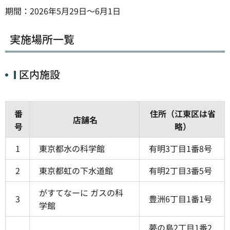
期間：2026年5月29日〜6月1日
実施場所一覧
区内施設
番
住所（江東区は省
店舗名
号
略）
1
東京都水の科学館
有明3丁目1番8号
2
東京都虹の下水道館
有明2丁目3番5号
がすてなーに ガスの科
3
豊洲6丁目1番1号
学館
夢の島2丁目1番2