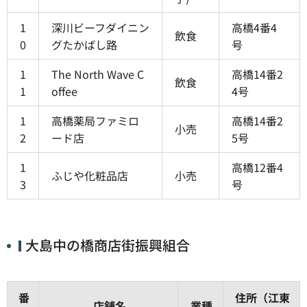
1
深川ビーフダイニン
高橋4番4
飲食
0
グたかばし路
号
1
The North Wave C
高橋14番2
飲食
1
offee
4号
1
高橋薬局ファミロ
高橋14番2
小売
2
ード店
5号
1
高橋12番4
ふじや化粧品店
小売
3
号
大島中の橋商店街振興組合
番
住所（江東
店舗名
業種