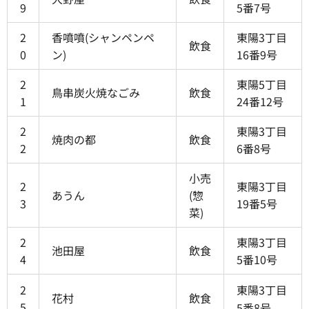
9
5番7号
2
香噴噴(シャンペンペ
東陽3丁目
飲食
0
ン)
16番9号
2
東陽5丁目
鳥串炭火焼なごみ
飲食
1
24番12号
2
東陽3丁目
焼肉の都
飲食
2
6番8号
小売
2
東陽3丁目
あうん
(惣
3
19番5号
菜)
2
東陽3丁目
池田屋
飲食
4
5番10号
2
東陽3丁目
花村
飲食
5
5番8号