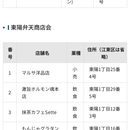
ン)
号
東陽弁天商店会
番
住所（江東区は省
店舗名
業種
号
略）
小
東陽1丁目25番
1
マルサ洋品店
売
4号
激旨ホルモン魂本
飲
東陽1丁目29番
2
店
食
5号
飲
東陽1丁目12番
3
抹茶カフェSette
食
3号
もんじゃグラタン
飲
東陽1丁目16番