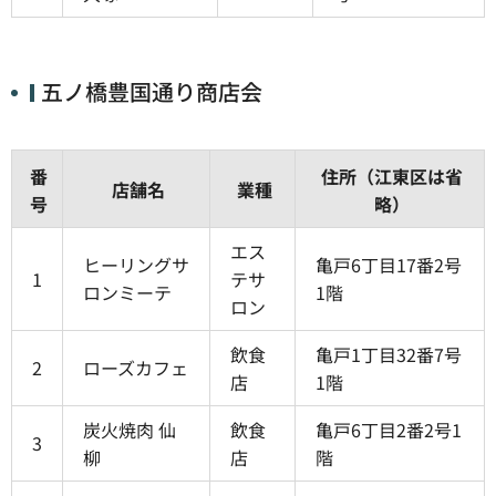
五ノ橋豊国通り商店会
番
住所（江東区は省
店舗名
業種
号
略）
エス
ヒーリングサ
亀戸6丁目17番2号
1
テサ
ロンミーテ
1階
ロン
飲食
亀戸1丁目32番7号
2
ローズカフェ
店
1階
炭火焼肉 仙
飲食
亀戸6丁目2番2号1
3
柳
店
階