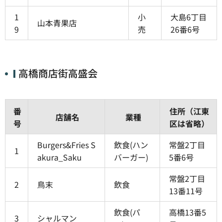
1
小
大島6丁目
山本青果店
9
売
26番6号
高橋商店街高盛会
番
住所（江東
店舗名
業種
号
区は省略）
Burgers&Fries S
飲食(ハン
常盤2丁目
1
akura_Saku
バーガー)
5番6号
常盤2丁目
2
鳥末
飲食
13番11号
飲食(パ
高橋13番5
3
シャルマン