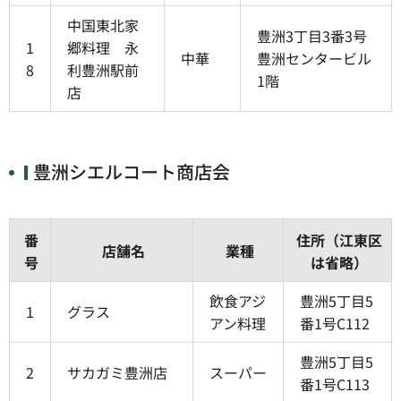
中国東北家
豊洲3丁目3番3号
1
郷料理 永
中華
豊洲センタービル
8
利豊洲駅前
1階
店
豊洲シエルコート商店会
番
住所（江東区
店舗名
業種
号
は省略）
飲食アジ
豊洲5丁目5
1
グラス
アン料理
番1号C112
豊洲5丁目5
2
サカガミ豊洲店
スーパー
番1号C113