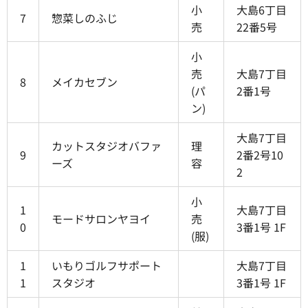
小
大島6丁目
7
惣菜しのふじ
売
22番5号
小
売
大島7丁目
8
メイカセブン
(パ
2番1号
ン)
大島7丁目
カットスタジオバファ
理
9
2番2号10
ーズ
容
2
小
1
大島7丁目
モードサロンヤヨイ
売
0
3番1号 1F
(服)
1
いもりゴルフサポート
大島7丁目
1
スタジオ
3番1号 1F