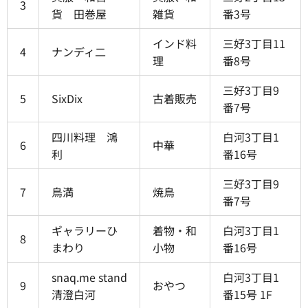
3
貨 田巻屋
雑貨
番3号
インド料
三好3丁目11
4
ナンディ二
理
番8号
三好3丁目9
5
SixDix
古着販売
番7号
四川料理 鴻
白河3丁目1
6
中華
利
番16号
三好3丁目9
7
鳥満
焼鳥
番7号
ギャラリーひ
着物・和
白河3丁目1
8
まわり
小物
番16号
snaq.me stand
白河3丁目1
9
おやつ
清澄白河
番15号 1F