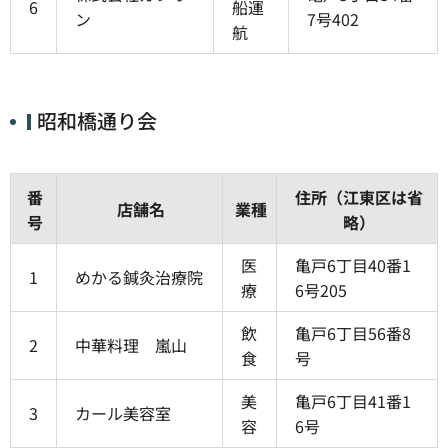
6
船運
ン
7号402
航
昭和橋通り会
番
住所（江東区は省
店舗名
業種
号
略）
医
亀戸6丁目40番1
1
めかる鍼灸治療院
療
6号205
飲
亀戸6丁目56番8
2
中華料理 嵐山
食
号
美
亀戸6丁目41番1
3
カール美容室
容
6号