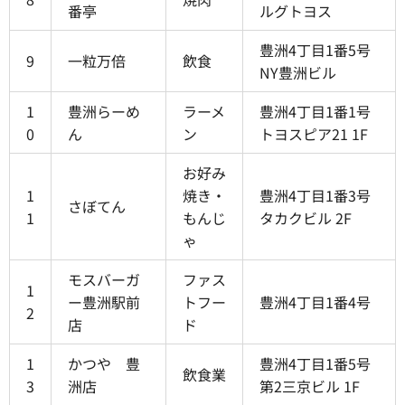
番亭
ルグトヨス
豊洲4丁目1番5号
9
一粒万倍
飲食
NY豊洲ビル
1
豊洲らーめ
ラーメ
豊洲4丁目1番1号
0
ん
ン
トヨスピア21 1F
お好み
1
焼き・
豊洲4丁目1番3号
さぼてん
1
もんじ
タカクビル 2F
ゃ
モスバーガ
ファス
1
ー豊洲駅前
トフー
豊洲4丁目1番4号
2
店
ド
1
かつや 豊
豊洲4丁目1番5号
飲食業
3
洲店
第2三京ビル 1F