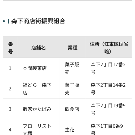
森下商店街振興組合
番
住所（江東区は省
店舗名
業種
号
略）
菓子販
森下2丁目17番2
1
本間製菓店
売
号
福どら 森下
菓子販
森下2丁目14番2
2
店
売
号
森下2丁目19番9
3
飯家かたばみ
飲食店
号
フローリスト
森下1丁目6番9
4
生花
大塚
号