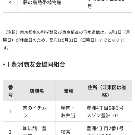
4
夢の島熱帯植物館
号
（注釈）東京都水の科学館及び東京都虹の下水道館は、6月1日（月
曜日）が休館日のため、配布は5月31日（日曜日）までとなりま
す。
豊洲商友会協同組合
番
住所（江東区は省
店舗名
業種
号
略）
肉のイチム
精肉・
豊洲4丁目6番3号
1
ラ
お弁当
メゾン豊洲102
珈琲館 豊
豊洲4丁目2番1号
2
喫茶