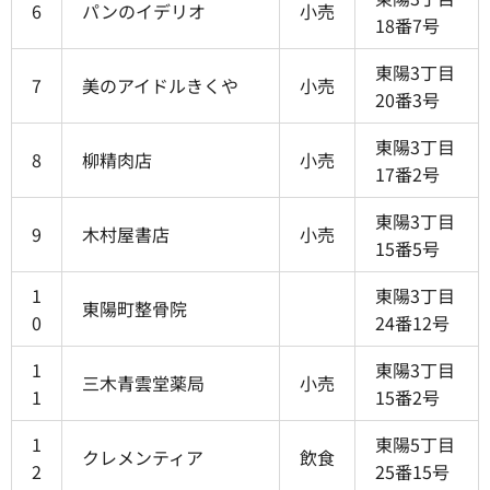
6
パンのイデリオ
小売
18番7号
東陽3丁目
7
美のアイドルきくや
小売
20番3号
東陽3丁目
8
柳精肉店
小売
17番2号
東陽3丁目
9
木村屋書店
小売
15番5号
1
東陽3丁目
東陽町整骨院
0
24番12号
1
東陽3丁目
三木青雲堂薬局
小売
1
15番2号
1
東陽5丁目
クレメンティア
飲食
2
25番15号