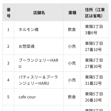
番
住所（江東
店舗名
業種
号
区は省略）
東陽3丁目
1
ホルモン魂
飲食
3番6号
東陽5丁目
2
お惣菜魂
小売
27番10号
ブーランジェリーHAR
東陽3丁目
3
小売
U
27番30号
パティスリー＆ブーラ
東陽5丁目
4
小売
ンジェリーHARU
31番22号
東陽5丁目
5
cafe cour
飲食
26番10号
東陽3丁目