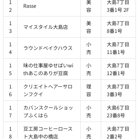
1
美
大島7丁目
Rasse
2
容
3番1号 2F
1
美
大島7丁目
マイスタイル大島店
3
容
8番1号
1
小
大島7丁目
ラウンドベイクハウス
4
売
11番1号
1
味の仕事屋ゆせばいwi
小
大島7丁目
5
thあこのありが豆腐
売
12番1号
1
クリエイトヘアーサロ
理
大島7丁目
6
ンフクイ
容
3番3号
1
カバンスクールショッ
小
大島6丁目
7
プふくはら
売
23番8号
1
豆工房コーヒーロース
小
大島7丁目
8
ト大島中の橋店
売
2番2号