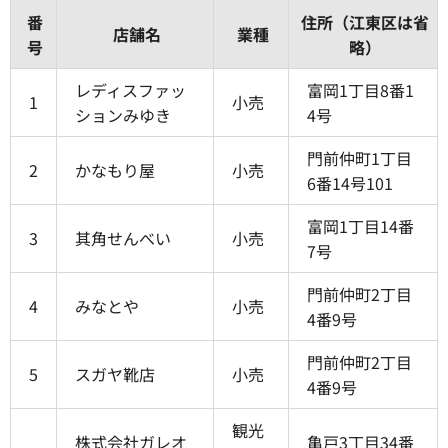
番
住所（江東区は省
店舗名
業種
号
略）
レディスファッ
富岡1丁目8番1
1
小売
ションみゆき
4号
門前仲町1丁目
2
かなもり屋
小売
6番14号101
富岡1丁目14番
3
其角せんべい
小売
7号
門前仲町2丁目
4
みなとや
小売
4番9号
門前仲町2丁目
5
スガヤ靴店
小売
4番9号
観光
株式会社ガレオ
亀戸3丁目34番