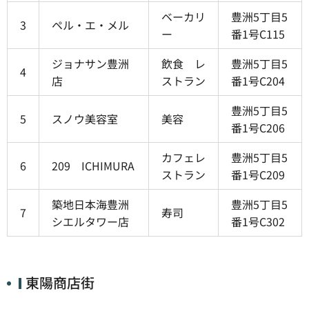
ベーカリ
豊洲5丁目5
3
ペル・エ・メル
ー
番1号C115
ジョナサン豊洲
飲食 レ
豊洲5丁目5
4
店
ストラン
番1号C204
豊洲5丁目5
5
スノウ美容室
美容
番1号C206
カフェレ
豊洲5丁目5
6
209 ICHIMURA
ストラン
番1号C209
築地日本海豊洲
豊洲5丁目5
7
寿司
シエルタワー店
番1号C302
東陽商店街