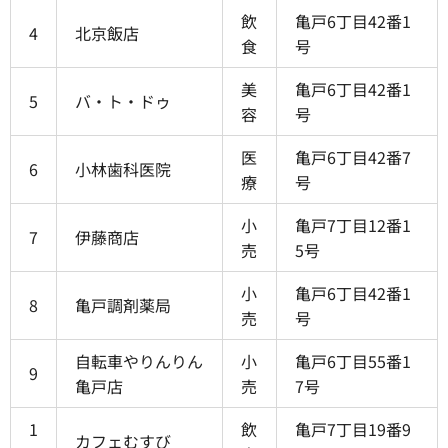
飲
亀戸6丁目42番1
4
北京飯店
食
号
美
亀戸6丁目42番1
5
バ・ト・ドゥ
容
号
医
亀戸6丁目42番7
6
小林歯科医院
療
号
小
亀戸7丁目12番1
7
伊藤商店
売
5号
小
亀戸6丁目42番1
8
亀戸調剤薬局
売
号
自転車やりんりん
小
亀戸6丁目55番1
9
亀戸店
売
7号
1
飲
亀戸7丁目19番9
カフェむすび