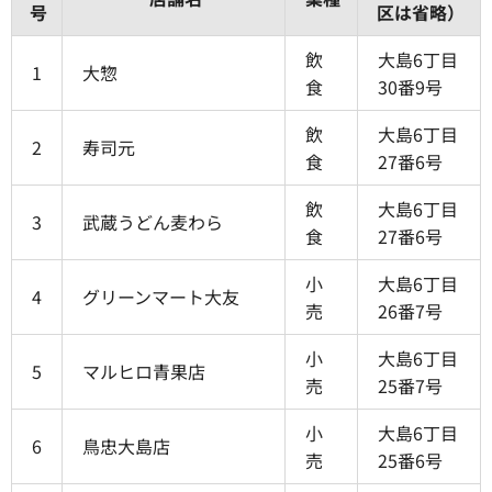
号
区は省略）
飲
大島6丁目
1
大惣
食
30番9号
飲
大島6丁目
2
寿司元
食
27番6号
飲
大島6丁目
3
武蔵うどん麦わら
食
27番6号
小
大島6丁目
4
グリーンマート大友
売
26番7号
小
大島6丁目
5
マルヒロ青果店
売
25番7号
小
大島6丁目
6
鳥忠大島店
売
25番6号