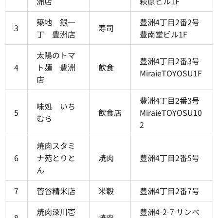
洲店
萩原ビル1F
築地 銀一
豊洲4丁目2番2号
3
寿司
丁 豊洲店
豊南堂ビル1F
太陽のトマ
豊洲4丁目2番3号
4
ト麺 豊洲
飲食
MiraieTOYOSU1F
店
豊洲4丁目2番3号
味処 いち
5
飲食店
MiraieTOYOSU10
むら
2
焼肉スタミ
6
ナ苑とりと
焼肉
豊洲4丁目2番5号
ん
7
菅谷精米店
米穀
豊洲4丁目2番7号
焼肉深川壱
豊洲4-2-7 サンベ
8
焼肉