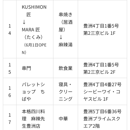
KUSHIMON
匠
串焼き
↓
（居酒
1
豊洲4丁目1番5号
MARA 匠
屋）
4
第2三京ビル 1F
（たくみ）
↓
麻辣湯
（6月1日OPE
N）
1
豊洲4丁目1番5号
串門
飲食業
5
第2三京ビル 2F
パレットシ
寝具・
豊洲4丁目4番27号
1
ョップ ち
クリー
シービーワイ・コ
6
ばや
ニング
ヤスビル 1F
本格四川料
豊洲5丁目6番36号
1
理 麻辣先
中華
豊洲プライムスク
7
生豊洲店
エア2階