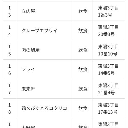
1
東陽3丁目
立肉屋
飲食
3
1番3号
1
東陽3丁目
クレープエブリイ
飲食
4
20番3号
1
東陽3丁目
肉の旭屋
飲食
5
10番10号
1
東陽3丁目
フライ
飲食
6
14番5号
1
東陽3丁目
来来軒
飲食
7
21番4号
1
東陽3丁目
鶏×びすとろコクリコ
飲食
8
17番13号
1
東陽3丁目
大野屋
飲食