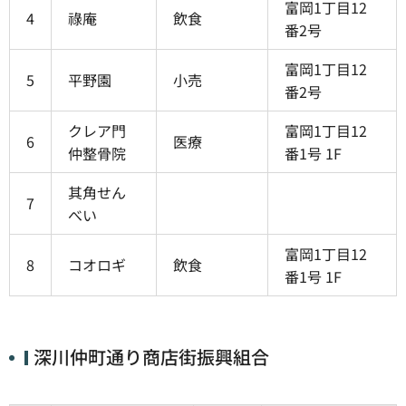
富岡1丁目12
4
祿庵
飲食
番2号
富岡1丁目12
5
平野園
小売
番2号
クレア門
富岡1丁目12
6
医療
仲整骨院
番1号 1F
其角せん
7
べい
富岡1丁目12
8
コオロギ
飲食
番1号 1F
深川仲町通り商店街振興組合