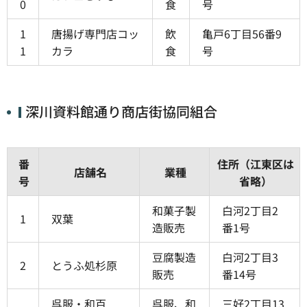
0
食
号
1
唐揚げ専門店コッ
飲
亀戸6丁目56番9
1
カラ
食
号
深川資料館通り商店街協同組合
番
住所（江東区は
店舗名
業種
号
省略）
和菓子製
白河2丁目2
1
双葉
造販売
番1号
豆腐製造
白河2丁目3
2
とうふ処杉原
販売
番14号
呉服・和百
呉服、和
三好2丁目13