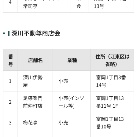
4
常司亭
食
13号
深川不動尊商店会
番
住所（江東区は
店舗名
業種
号
省略）
深川伊勢
富岡1丁目8番
1
小売
屋
14号
足導楽門
小売(インソ
富岡1丁目13
2
前仲町店
ール等)
番11号 1F
富岡1丁目13
3
梅花亭
小売
番10号