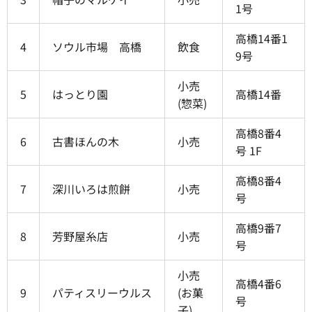
1号
高橋14番1
4
ソウル市場 高橋
飲食
9号
小売
5
はっとり園
高橋14番
(惣菜)
高橋8番4
6
古書ほんの木
小売
号 1F
高橋8番4
7
深川いろは煎餅
小売
号
高橋9番7
8
芳野屋糸店
小売
号
小売
高橋4番6
9
パティスリーウルス
(お菓
号
子)