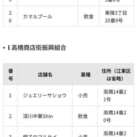
2
東陽3丁目
カマルプール
飲食
6
20番9号
高橋商店街振興組合
番
住所（江東区
店舗名
業種
号
は省略）
高橋14番2
1
ジュエリーサショウ
小売
1号
高橋14番2
2
深川中華Shin
飲食
0号
高橋14番2
3
帽子のマルケイ
小売