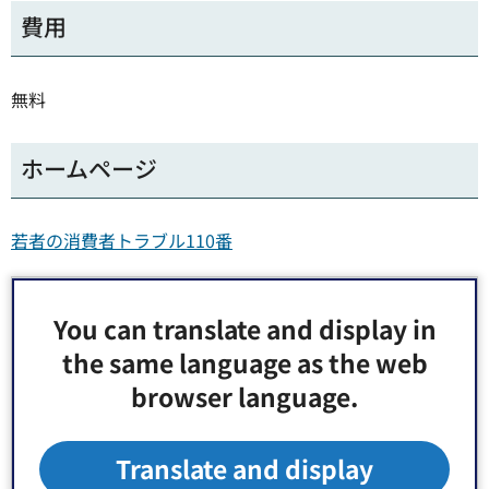
費用
無料
ホームページ
若者の消費者トラブル110番
お問い合わせ先
You can translate and display in
the same language as the web
地域振興部 経済課 消費者センター
browser language.
郵便番号135-0011 東京都江東区扇橋3丁目22番2号
電話番号：
03-5683-0321
（事務室）
Fax：03-5683-0318
Translate and display