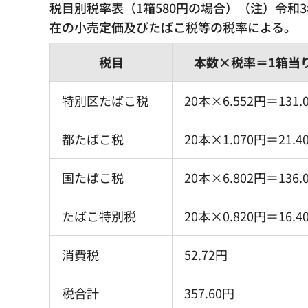
税目別税率表（1箱580円の場合）（注）令和3
在の小売定価及びたばこ税等の税率による。
税目
本数×税率＝1箱当
特別区たばこ税
20本×6.552円＝131.
都たばこ税
20本×1.070円＝21.4
国たばこ税
20本×6.802円＝136.
たばこ特別税
20本×0.820円＝16.4
消費税
52.72円
税合計
357.60円