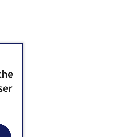
the
ser
段階的に移