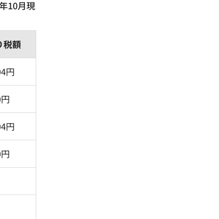
年10月現
り税額
04円
0円
04円
0円