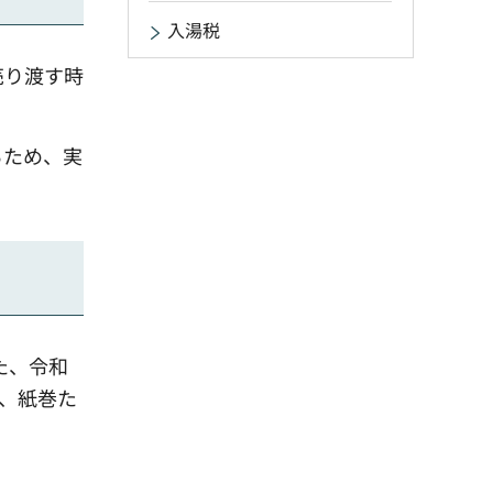
入湯税
売り渡す時
るため、実
た、令和
、紙巻た