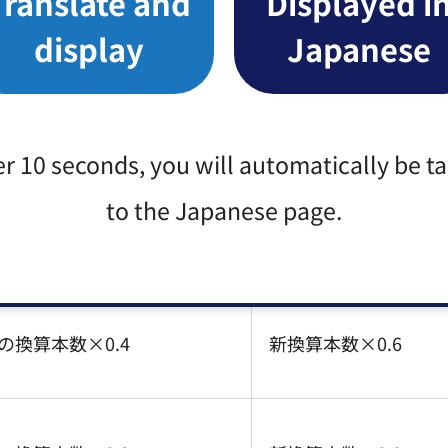
Translate and
Displayed i
display
Japanese
現行の換算方式
改正後の換算方
の換算本数×0.8
新換算本数×0.2
er 10 seconds, you will automatically be t
to the Japanese page.
の換算本数×0.6
新換算本数×0.4
の換算本数×0.4
新換算本数×0.6