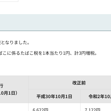
税となりました。
たばこに係るたばこ税を1本当たり1円、計3円増税。
改正前
行
10月1日）
平成30年10月1日
令和2年10
6.622円
7.122円