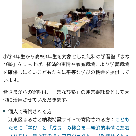
小学4年生から高校3年生を対象とした無料の学習塾「まな
び塾」を立ち上げ、経済的事情や家庭環境により学習環境
を確保しにくいこどもたちに平等な学びの機会を提供して
います。
皆さまからの寄附は、「まなび塾」の運営委託費として大
切に活用させていただきます。
個人で寄附される方
江東区ふるさと納税特設サイトで寄附される方：
こども
たちに「学び」と「成長」の機会を―経済的事情に左右
されない「まなびの場」プロジェクト―（外部サイトへ