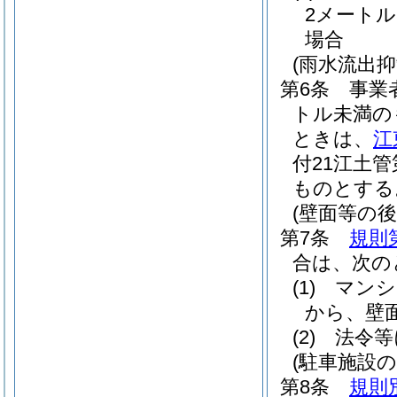
2メート
場合
(雨水流出
第6条
事業
トル未満の
ときは、
江
付21江土管第
ものとする
(壁面等の後
第7条
規則
合は、次の
(1)
マンシ
から、壁
(2)
法令等
(駐車施設の
第8条
規則