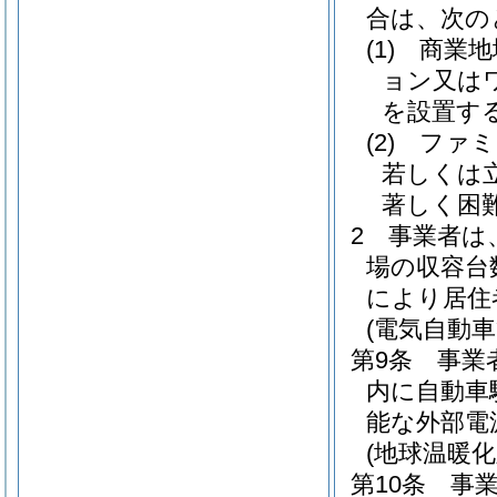
合は、次の
(1)
商業地
ョン又は
を設置す
(2)
ファミ
若しくは
著しく困
2
事業者は
場の収容台
により居住
(電気自動
第9条
事業
内に自動車
能な外部電
(地球温暖
第10条
事