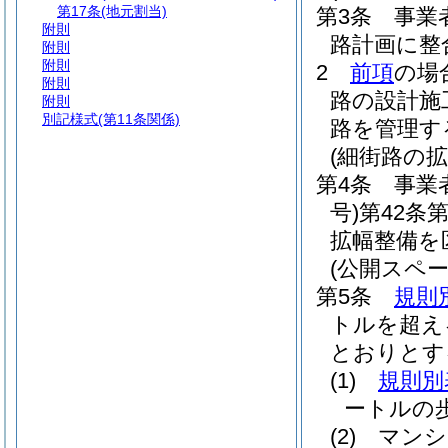
第17条
(地元割当)
第3条
事業
附則
路計画に整
附則
附則
2
前項
の場
附則
路の設計施
附則
別記様式
(第11条関係)
路を管理す
(細街路の拡
第4条
事業
号)
第42条
拡幅整備を
(公開スペー
第5条
規則
トルを超え
とおりとす
(1)
規則別
ートルの
(2)
マンシ