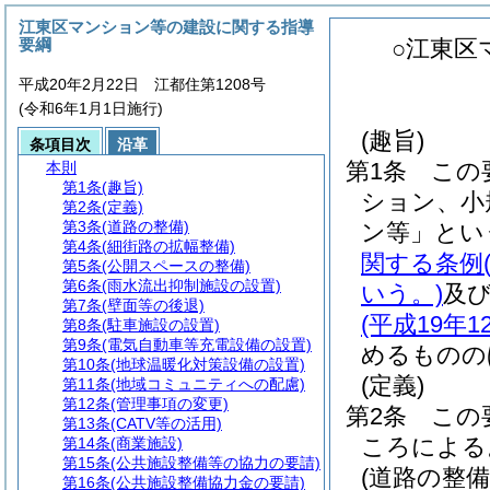
江東区マンション等の建設に関する指導
要綱
○江東区
平成20年2月22日 江都住第1208号
(令和6年1月1日施行)
(趣旨)
条項目次
沿革
第1条
この
本則
第1条
(趣旨)
ション、小
第2条
(定義)
第3条
(道路の整備)
ン等」とい
第4条
(細街路の拡幅整備)
関する条例
第5条
(公開スペースの整備)
第6条
(雨水流出抑制施設の設置)
いう。)
及
第7条
(壁面等の後退)
(平成19年
第8条
(駐車施設の設置)
第9条
(電気自動車等充電設備の設置)
めるものの
第10条
(地球温暖化対策設備の設置)
(定義)
第11条
(地域コミュニティへの配慮)
第12条
(管理事項の変更)
第2条
この
第13条
(CATV等の活用)
ころによる
第14条
(商業施設)
第15条
(公共施設整備等の協力の要請)
(道路の整備
第16条
(公共施設整備協力金の要請)