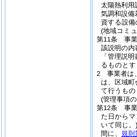
太陽熱利用
気調和設備
資する設備
(地域コミ
第11条
事
該説明の内
「管理説明
るものとす
2
事業者は
は、区域町
て行うもの
(管理事項の
第12条
事
た日からマ
いて同じ。
間に、
規則