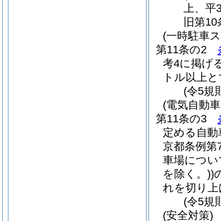
上、平
旧第1
(一時駐車
第11条の2
考4に掲げ
トル以上と
(令5規
(電気自動
第11条の3
定める自動
京都条例第7
車場につい
を除く。)
)
れを切り上
(令5規
(安全対策)