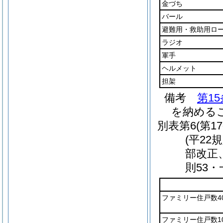
金づち
バール
避難用・救助用ロ
ラジオ
軍手
ヘルメット
担架
備考
第1
を納める
別表第6
(第1
(平22
部改正
則53・
ファミリー住戸数4
ファミリー住戸数10