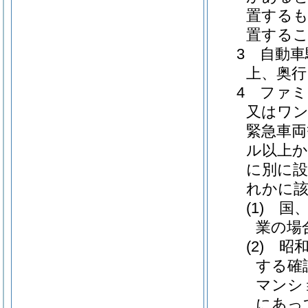
置するも
置する
3 自動車
上、奥行
4 ファ
又はワ
緊急車両
ル以上か
に別に
れかに
(1) 
業の場
(2) 
する確
マンシ
にあっ