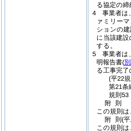
る協定の締
4
事業者は
ァミリーマ
ションの建
に当該建設
する。
5
事業者は
明報告書
(
別
る工事完了
(平22
第21
規則53
附
則
この規則は
附
則
(
この規則は