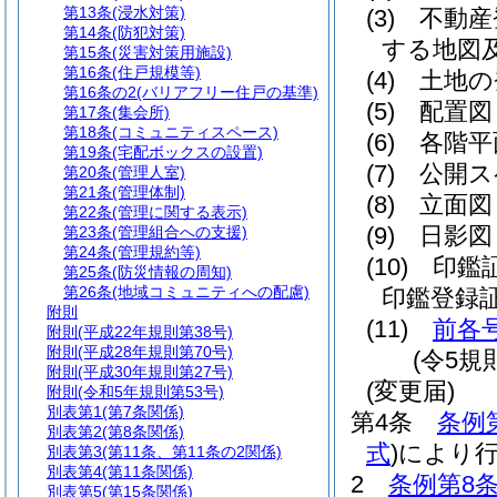
第13条
(浸水対策)
(3)
不動産
第14条
(防犯対策)
する地図
第15条
(災害対策用施設)
第16条
(住戸規模等)
(4)
土地の
第16条の2
(バリアフリー住戸の基準)
(5)
配置図
第17条
(集会所)
第18条
(コミュニティスペース)
(6)
各階平
第19条
(宅配ボックスの設置)
(7)
公開ス
第20条
(管理人室)
第21条
(管理体制)
(8)
立面図
第22条
(管理に関する表示)
(9)
日影図
第23条
(管理組合への支援)
第24条
(管理規約等)
(10)
印鑑
第25条
(防災情報の周知)
第26条
(地域コミュニティへの配慮)
印鑑登録
附則
(11)
前各
附則
(平成22年規則第38号)
附則
(平成28年規則第70号)
(令5規
附則
(平成30年規則第27号)
(変更届)
附則
(令和5年規則第53号)
別表第1
(第7条関係)
第4条
条例
別表第2
(第8条関係)
式
)
により
別表第3
(第11条、第11条の2関係)
別表第4
(第11条関係)
2
条例第8条
別表第5
(第15条関係)