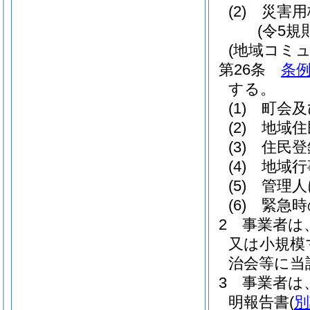
(2)
災害用
(令5規
(地域コミ
第26条
条例
する。
(1)
町会及
(2)
地域住
(3)
住民登
(4)
地域行
(5)
管理人
(6)
緊急時
2
事業者は
又は小規模
治会等に当
3
事業者は
明報告書
(
別