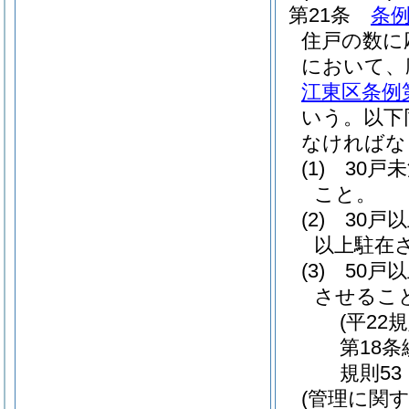
第21条
条例
住戸の数に
において、
江東区条例第
いう。以下
なければな
(1)
30戸
こと。
(2)
30戸
以上駐在
(3)
50戸
させるこ
(平22
第18
規則53
(管理に関す