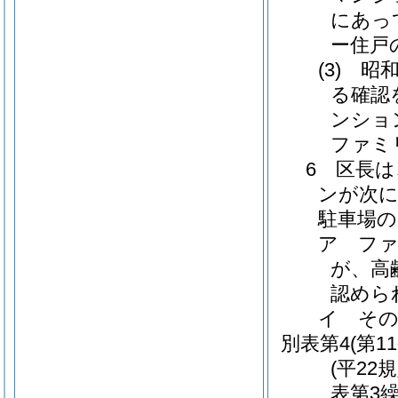
にあっ
ー住戸
(3) 
る確認
ンショ
ファミ
6 区長
ンが次
駐車場の
ア フ
が、高
認めら
イ そ
別表第4
(第1
(平22
表第3