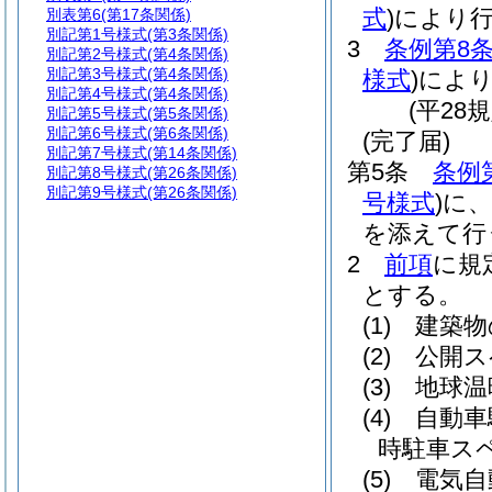
式
)
により
別表第6
(第17条関係)
別記第1号様式
(第3条関係)
3
条例第8条
別記第2号様式
(第4条関係)
別記第3号様式
(第4条関係)
様式
)
によ
別記第4号様式
(第4条関係)
(平28
別記第5号様式
(第5条関係)
別記第6号様式
(第6条関係)
(完了届)
別記第7号様式
(第14条関係)
第5条
条例
別記第8号様式
(第26条関係)
別記第9号様式
(第26条関係)
号様式
)
に、
を添えて行
2
前項
に規
とする。
(1)
建築物
(2)
公開ス
(3)
地球温
(4)
自動車
時駐車ス
(5)
電気自