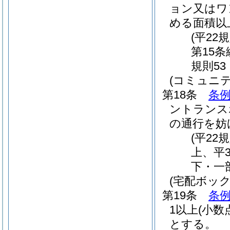
ョン又はワ
める面積以
(平22
第15
規則53
(コミュニ
第18条
条例
ントランス
の通行を妨
(平22
上、平3
下・一
(宅配ボッ
第19条
条例
1以上
(小
とする。