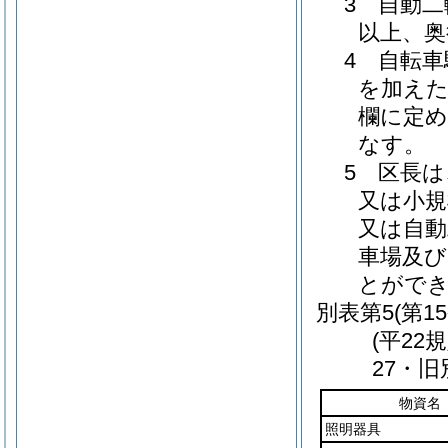
3 自動二
以上、奥
4 自転
を加えた
欄に定
なす。
5 区長
又は小規
又は自動
車場及び
とがで
別表第5
(第1
(平22
27・
物資名
照明器具