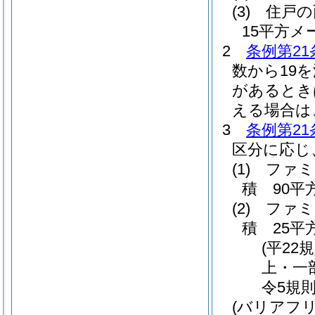
(3)
住戸の
15平方
2
条例第21
数から19
があるとき
える場合は
3
条例第21
区分に応じ
(1)
ファミ
積 90平
(2)
ファミ
積 25平
(平22
上・一
令5規則
(バリアフ