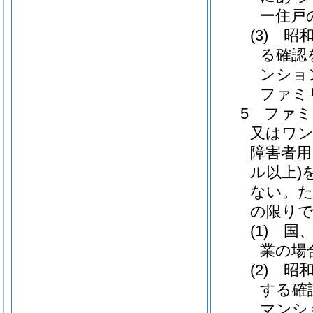
ー住戸
(3) 
る確認
ンショ
ファミ
5 ファ
又はワ
障害者用
ル以上)
ない。
の限り
(1) 
業の場
(2) 
する確
マンシ