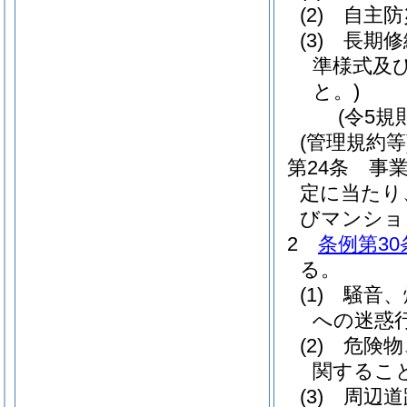
(2)
自主防
(3)
長期修
準様式及
と。)
(令5規
(管理規約等
第24条
事
定に当たり
びマンショ
2
条例第30
る。
(1)
騒音、
への迷惑
(2)
危険物
関するこ
(3)
周辺道