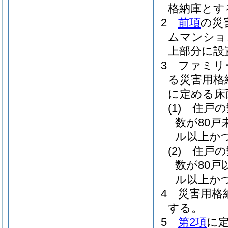
格納庫とす
2
前項
の災
ムマンショ
上部分に設
3
ファミリ
る災害用格
に定める床
(1)
住戸の
数が80
ル以上か
(2)
住戸の
数が80
ル以上か
4
災害用格
する。
5
第2項
に