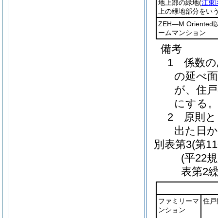
地上部の緑地
(
江東
上の緑地部分をいう
ZEH―M Orie
ームマンション
備考
1 係数
の延べ面
が、住戸
にする
2 原則
出た日か
別表第3
(第1
(平22
表第2
ファミリーマ
住戸
ンション