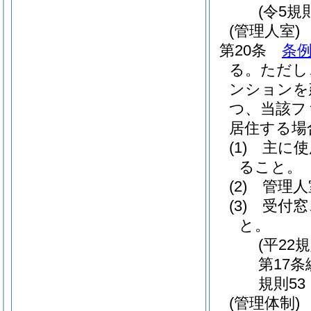
(令5規
(管理人室)
第20条
条例
る。
ただし
ンションを
つ、当該フ
居住する場
(1)
主に使
ること。
(2)
管理人
(3)
受付窓
と。
(平22
第17
規則53
(管理体制)