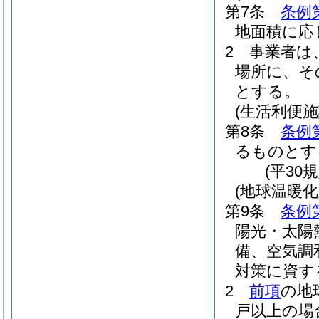
第7条
条例
地面積に応
2
事業者は
場所に、そ
とする。
(生活利便
第8条
条例
るものとす
(平30
(地球温暖
第9条
条例
陽光・太陽
備、空気調
対策に資す
2
前項
の地
戸以上の場