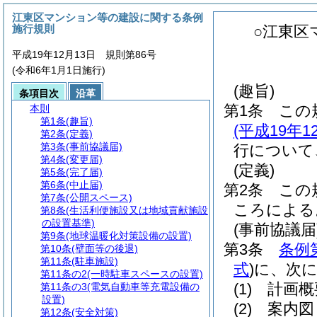
江東区マンション等の建設に関する条例
施行規則
○江東区
平成19年12月13日 規則第86号
(令和6年1月1日施行)
(趣旨)
条項目次
沿革
第1条
この
本則
第1条
(趣旨)
(平成19年
第2条
(定義)
第3条
(事前協議届)
行について
第4条
(変更届)
(定義)
第5条
(完了届)
第6条
(中止届)
第2条
この
第7条
(公開スペース)
ころによる
第8条
(生活利便施設又は地域貢献施設
の設置基準)
(事前協議届
第9条
(地球温暖化対策設備の設置)
第3条
条例
第10条
(壁面等の後退)
第11条
(駐車施設)
式
)
に、次
第11条の2
(一時駐車スペースの設置)
(1)
計画概
第11条の3
(電気自動車等充電設備の
設置)
(2)
案内図
第12条
(安全対策)