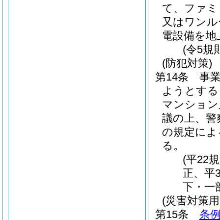
て、ファミ
又はワンル
電設備を地
(令5規
(防犯対策)
第14条
事
ようとする
マンション
議の上、警
の規定によ
る。
(平22
正、平3
下・一
(災害対策用
第15条
条例