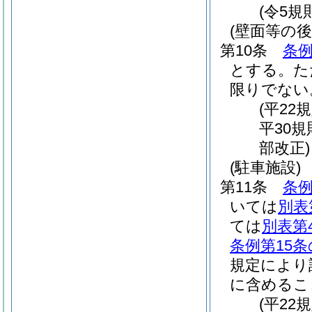
(令5規
(壁面等の後
第10条
条例
とする。
た
限りでない
(平22
平30
部改正)
(駐車施設)
第11条
条例
いては
別表
ては
別表第
条例第15条
規定により
に含めるこ
(平22