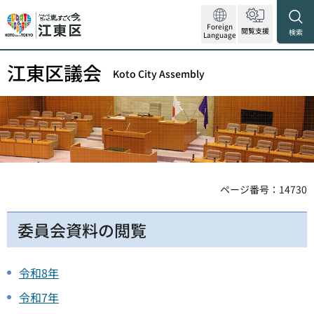
Foreign
閲覧支援
検索
Language
江東区議会
Koto City Assembly
ページ番号：14730
委員会資料の閲覧
令和8年
令和7年