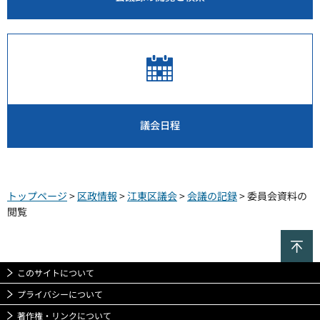
議会日程
トップページ
>
区政情報
>
江東区議会
>
会議の記録
> 委員会資料の
閲覧
ペ
このサイトについて
プライバシーについて
著作権・リンクについて