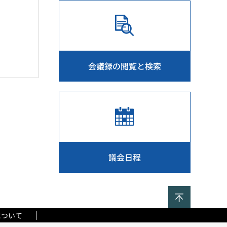
会議録の閲覧と検索
議会日程
ページの
について