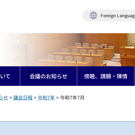
Foreign Langua
いて
会議のお知らせ
傍聴、請願・陳情
らせ
>
議会日程
>
令和7年
> 令和7年7月