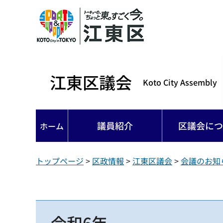
江東区議会
Koto City Assembly
議員紹介
区議会につ
ホーム
トップページ
>
区政情報
>
江東区議会
>
会議のお知
令和6年