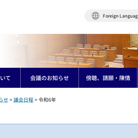
Foreign Langua
いて
会議のお知らせ
傍聴、請願・陳情
らせ
>
議会日程
> 令和6年