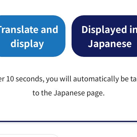
Translate and
Displayed i
display
Japanese
er 10 seconds, you will automatically be t
to the Japanese page.
1番28号