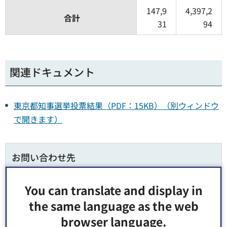
147,9
4,397,2
合計
31
94
関連ドキュメント
東京都知事選挙投票結果（PDF：15KB）（別ウィンドウ
で開きます）
お問い合わせ先
選挙管理委員会事務局 選挙係 窓口：区役所7階1番
You can translate and display in
郵便番号135-8383 東京都江東区東陽4丁目11番28号
the same language as the web
電話番号：
03-3647-9091
browser language.