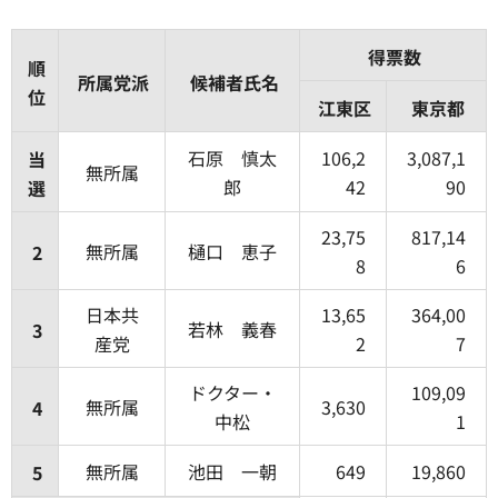
得票数
順
所属党派
候補者氏名
位
江東区
東京都
石原 慎太
106,2
3,087,1
当
無所属
郎
42
90
選
23,75
817,14
無所属
樋口 恵子
2
8
6
日本共
13,65
364,00
若林 義春
3
産党
2
7
ドクター・
109,09
無所属
3,630
4
中松
1
無所属
池田 一朝
649
19,860
5