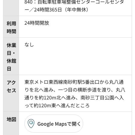
840：自転車駐車場整備センターコールセンタ
ー／24時間365日（年中無休）
24時間開放
利用
時間
なし
休業
日・
休館
日
東京メトロ東西線南砂町駅5番出口から丸八通
アク
りを北へ進み、一つ目の横断歩道を渡り、丸八
セス
通りを約120m北へ進み、南砂三丁目公園へ入
って約120m東へ進んだところ
地図
Google Mapsで開く