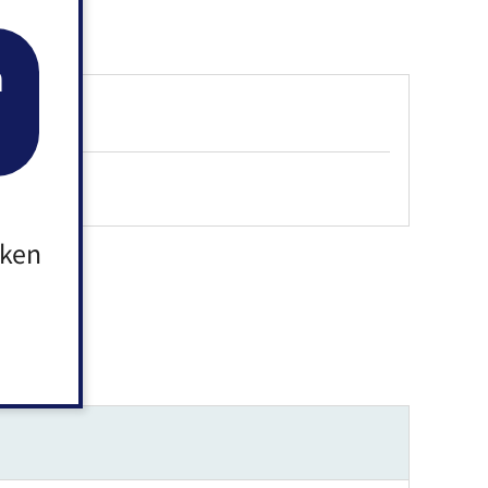
n
aken