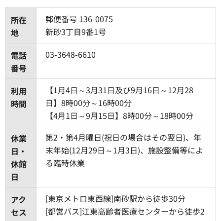
郵便番号 136-0075
所在
新砂3丁目9番1号
地
03-3648-6610
電話
番号
【1月4日～3月31日及び9月16日～12月28
利用
日】8時00分～16時00分
時間
【4月1日～9月15日】8時00分～18時00分
第2・第4月曜日(祝日の場合はその翌日)、年
休業
末年始(12月29日～1月3日)、施設整備等によ
日・
る臨時休業
休館
日
[東京メトロ東西線]南砂駅から徒歩30分
アク
[都営バス]江東高齢者医療センターから徒歩2
セス