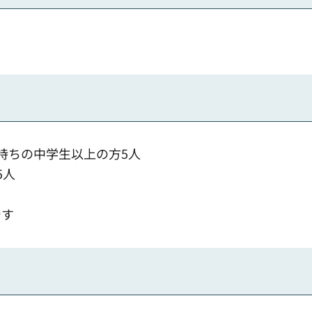
持ちの中学生以上の方5人
5人
です