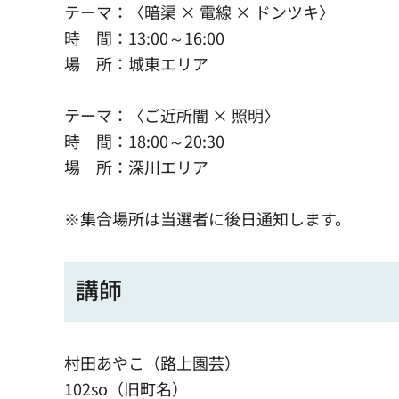
テーマ：〈暗渠 × 電線 × ドンツキ〉
時 間：13:00～16:00
場 所：城東エリア
テーマ：〈ご近所闇 × 照明〉
時 間：18:00～20:30
場 所：深川エリア
※集合場所は当選者に後日通知します。
講師
村田あやこ（路上園芸）
102so（旧町名）