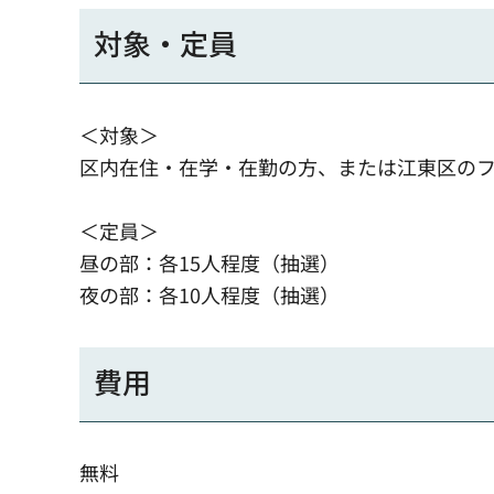
対象・定員
＜対象＞
区内在住・在学・在勤の方、または江東区の
＜定員＞
昼の部：各15人程度（抽選）
夜の部：各10人程度（抽選）
費用
無料