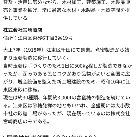
普及・活用に努めながら、木材加工、建築施工、木製品販
売と事業を拡げ、常に最適な木材・木製品・木質空間を提
供している。
株式会社宮崎商店
住所：江東区東砂6丁目3番19号
大正7年（1918年）江東区千田にて創業。煮蜜製造から始
まり玉糖製造に移行していく。
当時玉糖は手づくりのため1日に500kg程しか製造できなか
ったが、深みのある色とコクがあり品物がよいと全国に広
がり、増産設備を整えた新工場建設のため、昭和10年に江
東区東砂に移転。
現在は約30種類、年間約3,000tの含蜜糖の製造を続けてい
る。江東区は砂糖発祥の地ともいわれ、全盛期には大小数
十社の砂糖工場があったが、現在残っているのは株式会社
宮崎商店のみである。