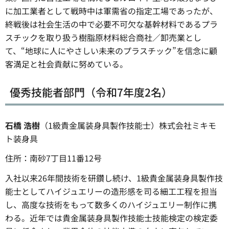
に加工業者として戦時中は軍需省の指定工場であったが、
終戦後は社会生活の中で必要不可欠な基幹材料であるプラ
スチックを取り扱う樹脂原材料総合商社／卸売業とし
て、“地球に人にやさしい未来のプラスチック”を信念に顧
客満足と社会貢献に努めている。
優秀技能者部門（令和7年度2名）
石橋 浩樹
（1級貴金属装身具製作技能士）株式会社ミキモ
ト装身具
住所：南砂7丁目11番12号
入社以来26年間技術を研鑽し続け、1級貴金属装身具製作技
能士としてハイジュエリーの造形感を司る細工工程を担当
し、高度な技術をもって数多くのハイジュエリー制作に携
わる。近年では貴金属装身具製作技能士技能検定の検定委