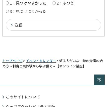
1：見つけやすかった
2：ふつう
3：見つけにくかった
トップページ
>
イベントカレンダー
> 頼る人がいない時の介護の始
め方～制度と実体験から学ぶ備え～【オンライン講座】
ペ
このサイトについて
ウェブアクセシビリティ方針