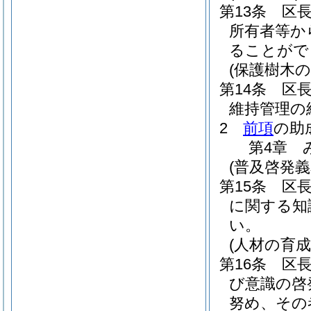
第13条
区
所有者等か
ることがで
(保護樹木の
第14条
区
維持管理の
2
前項
の助
第4章
(普及啓発義
第15条
区
に関する知
い。
(人材の育成
第16条
区
び意識の啓
努め、その