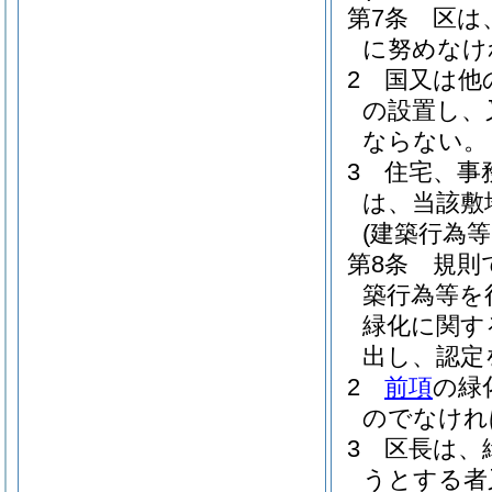
第7条
区は
に努めなけ
2
国又は他
の設置し、
ならない。
3
住宅、事
は、当該敷
(建築行為
第8条
規則
築行為等を
緑化に関す
出し、認定
2
前項
の緑
のでなけれ
3
区長は、
うとする者