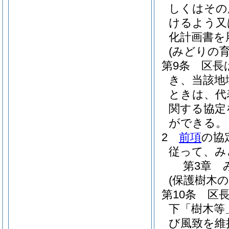
しくはその
けるよう又
化計画書を
(みどりの
第9条
区長
き、当該地
ときは、代
関する協定
ができる。
2
前項
の協
従って、み
第3章
(保護樹木の
第10条
区
下「樹木等
び風致を維