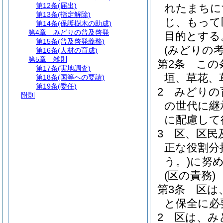
第12条
(届出)
れたまちに
第13条
(指定解除)
じ、もって
第14条
(保護樹木の助成)
第4章
みどりの普及啓発
目的とする
第15条
(普及啓発義務)
(みどりの考
第16条
(人材の育成)
第5章
雑則
第2条
この
第17条
(実地調査)
垣、草花、
第18条
(国等への要請)
第19条
(委任)
2
みどりの
附則
の世代に継
に配慮して
3
区、区民
正な役割分
う。)
に努
(区の責務)
第3条
区は
と保全に必
2
区は、み