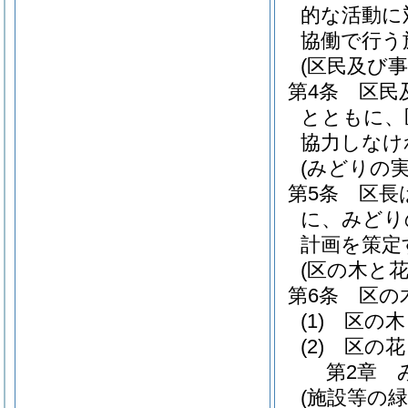
的な活動に
協働で行う
(区民及び事
第4条
区民
とともに、
協力しなけ
(みどりの
第5条
区長
に、みどり
計画を策定
(区の木と花
第6条
区の
(1)
区の木
(2)
区の花
第2章
(施設等の緑