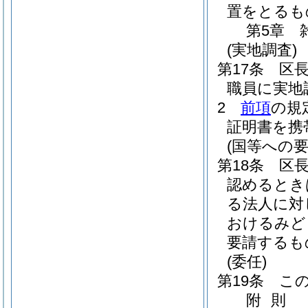
置をとるも
第5章
(実地調査)
第17条
区
職員に実地
2
前項
の規
証明書を携
(国等への要
第18条
区
認めるとき
る法人に対
おけるみど
要請するも
(委任)
第19条
こ
附
則