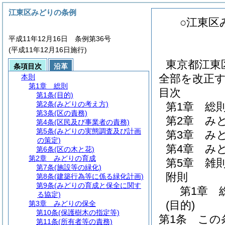
江東区みどりの条例
○江東区
平成11年12月16日 条例第36号
(平成11年12月16日施行)
東京都江東区
条項目次
沿革
全部を改正
本則
第1章
総則
目次
第1条
(目的)
第2条
(みどりの考え方)
第1章
総
第3条
(区の責務)
第2章
み
第4条
(区民及び事業者の責務)
第5条
(みどりの実態調査及び計画
第3章
み
の策定)
第4章
み
第6条
(区の木と花)
第2章
みどりの育成
第5章
雑
第7条
(施設等の緑化)
附則
第8条
(建築行為等に係る緑化計画)
第9条
(みどりの育成と保全に関す
第1章
る協定)
(目的)
第3章
みどりの保全
第10条
(保護樹木の指定等)
第1条
この
第11条
(所有者等の責務)