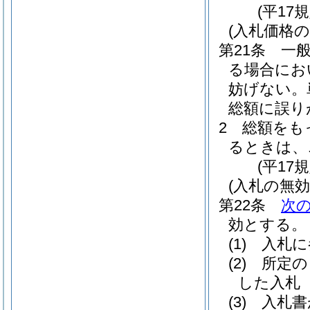
(平17
(入札価格の
第21条
一
る場合にお
妨げない。
総額に誤り
2
総額をも
るときは、
(平17
(入札の無効
第22条
次
効とする。
(1)
入札に
(2)
所定の
した入札
(3)
入札書