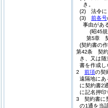
き。
(2)
法令に
(3)
前各号
事由があ
(昭45
第5章
(契約書の作
第42条
契
き、又は随
書を作成し
2
前項
の契
遠隔地にあ
に契約書2
に記名押印
3
契約書に
の1通を当