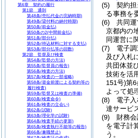
(5)
契約担
第6章
契約の履行
第1節
通則
る事務を
第48条
(売払代金の完納時期)
(6)
共同運
第49条
(貸付料の納付時期)
第50条
(前金払)
京都内の
第50条の2
(中間前金払)
第51条
(部分払)
同運営に
第52条
(持込材料に対する支払)
(7)
電子調
第53条
(部分払等の回数)
第2節
監督及び検査
及び入札
第54条
(監督の方法)
共団体並
第55条
(監督員の報告)
第56条
(検査の方法)
技術を活
第57条
(検査の一部省略)
151号)
第
第58条
(資金前渡による契約等の
履行検査)
よって処
第59条
(監督又は検査の準備)
(8)
電子入
第60条
(検査命令)
第61条
(検査の立会い)
達サービ
第62条
(試験)
第63条
(理化学の試験)
(9)
財務会
第64条
(検査手続の更新)
を電子計
第65条
(検査執行不能等の報告)
第66条
(兼職禁止)
う。
第67条
(検査証の作成)