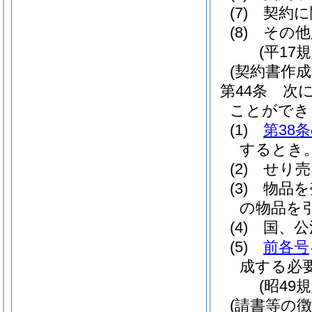
(7)
契約に
(8)
その他
(平17
(契約書作成
第44条
次
ことができ
(1)
第38
するとき
(2)
せり売
(3)
物品を
の物品を
(4)
国、公
(5)
前各号
成する必
(昭49
(請書等の徴