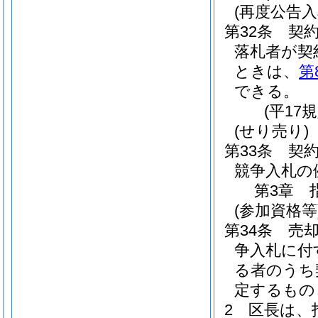
(再度公告
第32条
契
落札者が契
ときは、
第
できる。
(平17
(せり売り)
第33条
契
競争入札の
第3章
(参加資格等
第34条
売
争入札に付
る者のうち
定するもの
2
区長は、