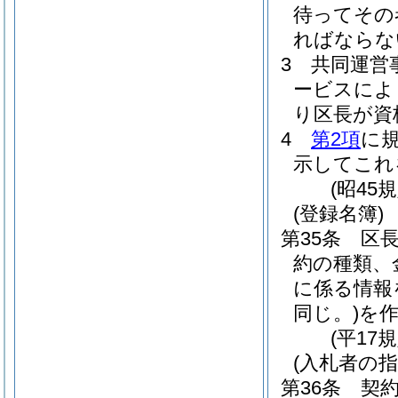
待ってその
ればならな
3
共同運営
ービスによ
り区長が資
4
第2項
に
示してこれ
(昭45
(登録名簿)
第35条
区
約の種類、
に係る情報
同じ。)
を
(平17
(入札者の指
第36条
契