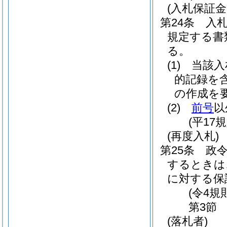
(入札保証金
第24条
入
規定する書
る。
(1)
当該入
的記録を
の作成を
(2)
前号
以
(平17
(再度入札)
第25条
政令
するときは
に対する保
(令4規
第3節
(落札者)