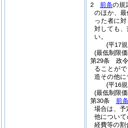
2
前条
の規
のほか、最
った者に対
対しても、
い。
(平17
(最低制限
第29条
政令
ることがで
造その他に
(平16
(最低制限
第30条
前
場合は、予
他について
経費等の割