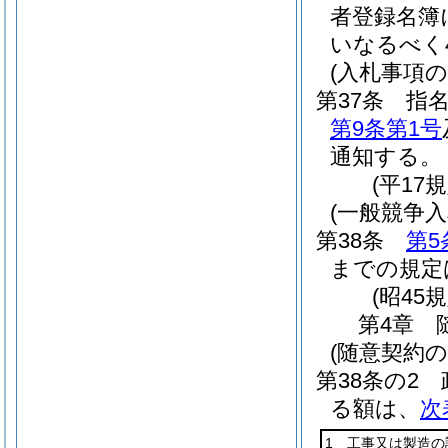
者登録名簿
いなるべく
(入札事項の
第37条
指
第9条第1号
通知する。
(平17
(一般競争
第38条
第5
までの規定
(昭45
第4章
(随意契約の
第38条の2
る額は、
次
1 工事又は製造の