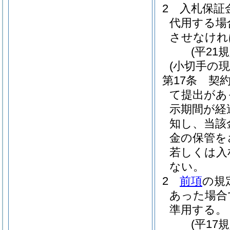
2
入札保証
代用する場
させなけれ
(平21
(小切手の現
第17条
契
て提出があ
示期間が経
知し、当該
金の保管を
若しくは入
ない。
2
前項
の規
あった場合
準用する。
(平17