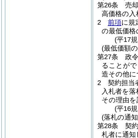
第26条
売
高価格の入
2
前項
に規
の最低価格
(平17
(最低価額
第27条
政令
ることがで
造その他に
2
契約担当
入札者を落
その理由を
(平16
(落札の通知
第28条
契
札者に通知