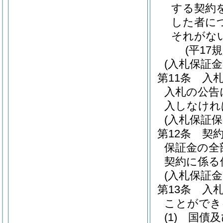
する契約
した者に
それがな
(平17
(入札保証金
第11条
入
入札の公告
入しなけれ
(入札保証
第12条
契
保証金の全
契約に係る
(入札保証
第13条
入
ことができ
(1)
国債及