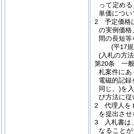
って定める
単価につい
2
予定価格
の実例価格
間の長短等
(平17
(入札の方法
第20条
一
札案件にあ
電磁的記録
同じ。)
を
び方法に従
2
代理人を
を提出させ
3
入札書は
なることが