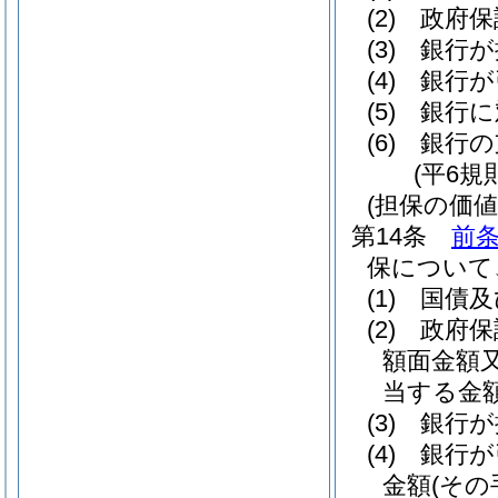
(2)
政府保
(3)
銀行が
(4)
銀行が
(5)
銀行に
(6)
銀行の
(平6規
(担保の価値
第14条
前
保について
(1)
国債及
(2)
政府保
額面金額
当する金
(3)
銀行が
(4)
銀行が
金額
(そ