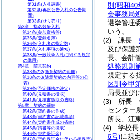
則
(昭和4
第31条
(入札調書)
第32条
(再度公告入札の公告期
会事務局
間)
第33条
(せり売り)
選挙管理
第3章
指名競争入札
いう。
第34条
(参加資格等)
第35条
(登録名簿)
(2)
課長
第36条
(入札者の指定数)
及び保護
第37条
(入札事項の通知)
第38条
(一般競争入札に関する規定
長、会計
の準用)
処務規則第
第4章
随意契約
第38条の2
(随意契約の範囲)
規定する
第38条の3
(随意契約の内容等の公
区訓令甲第
表)
第39条
(予定価格の決定)
局長並び
第40条
(見積書の徴収)
第41条
(見積書徴取の省略)
(3)
所長 
第5章
契約の締結
センター
第42条
(契約書の作成)
第43条
(契約書の記載事項)
所長、江
第44条
(契約書作成の省略)
(4)
学校
第45条
(請書等の徴取)
第46条
(契約保証金)
6号)
に規
第47条
(契約保証金に代わる担保等)