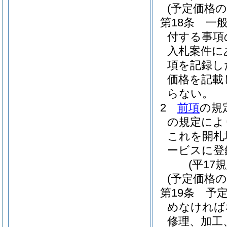
(予定価格の
第18条
一
付する事項
入札案件に
項を記録し
価格を記載
らない。
2
前項
の規
の規定によ
これを開札
ービスに登
(平17
(予定価格の
第19条
予
めなければ
修理、加工