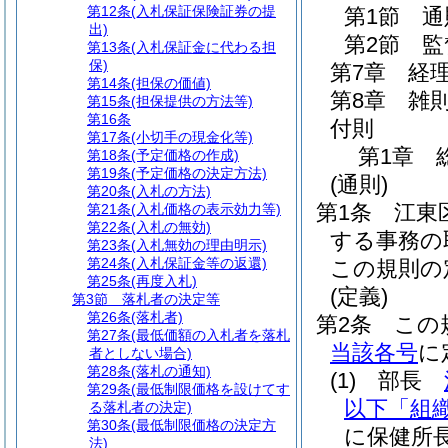
第12条
(入札保証保険証券の提
第1節
通
出)
第2節
監
第13条
(入札保証金に代わる担
保)
第7章
経
第14条
(担保の価値)
第8章
雑
第15条
(担保提供の方法等)
第16条
付則
第17条
(小切手の現金化等)
第1章
第18条
(予定価格の作成)
第19条
(予定価格の決定方法)
(通則)
第20条
(入札の方法)
第1条
江東
第21条
(入札価格の表示効力等)
第22条
(入札の無効)
する事務の
第23条
(入札無効の理由明示)
第24条
(入札保証金等の返還)
この規則の
第25条
(再度入札)
(定義)
第3節
落札者の決定等
第26条
(落札者)
第2条
この
第27条
(最低価額の入札者を落札
当該各号
に
者としない場合)
第28条
(落札の通知)
(1)
部長
第29条
(最低制限価格を設けてす
以下「組
る落札者の決定)
第30条
(最低制限価格の決定方
に保健所
法)