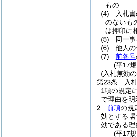
もの
(4)
入札書
のないも
は押印に
(5)
同一事
(6)
他人の
(7)
前各号
(平17
(入札無効の
第23条
入札
1項の規定
で理由を明
2
前項
の規
効とする場
効である理
(平17