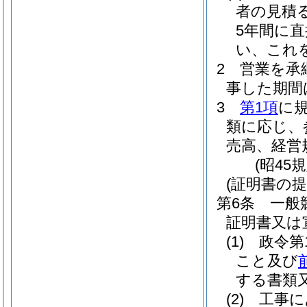
者の見積
5年間に
い、これ
2
営業を承
事した期間
3
第1項
に
類に応じ、
売高、経営
(昭45
(証明書の提
第6条
一般
証明書又は
(1)
政令第
こと及び
する書類
(2)
工事に