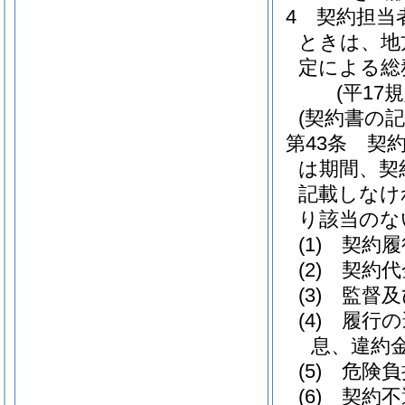
4
契約担当
ときは、地
定による総
(平17
(契約書の記
第43条
契
は期間、契
記載しなけ
り該当のな
(1)
契約履
(2)
契約代
(3)
監督及
(4)
履行の
息、違約
(5)
危険負
(6)
契約不