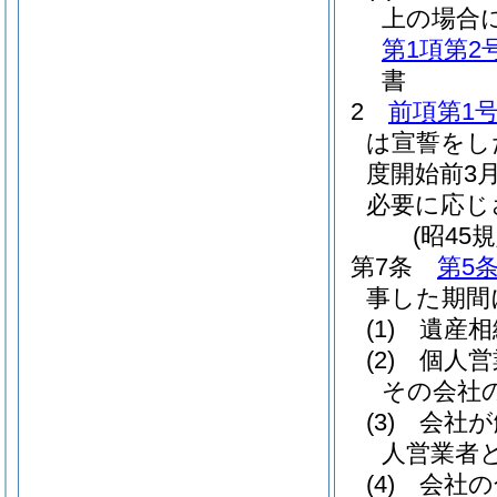
上の場合
第1項第2
書
2
前項第1
は宣誓をし
度開始前3
必要に応じ
(昭45
第7条
第5
事した期間
(1)
遺産相
(2)
個人営
その会社
(3)
会社が
人営業者
(4)
会社の