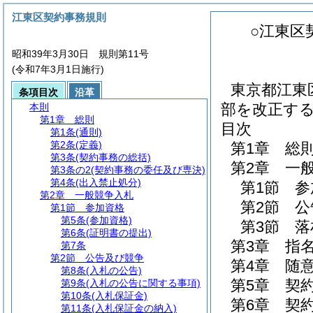
江東区契約事務規則
○江東区
昭和39年3月30日 規則第11号
(令和7年3月1日施行)
東京都江東
条項目次
沿革
部を改正す
本則
第1章
総則
目次
第1条
(通則)
第2条
(定義)
第1章
総
第3条
(契約事務の総括)
第2章
一
第3条の2
(契約事務の委任及び専決)
第4条
(出入禁止処分)
第1節
参
第2章
一般競争入札
第2節
公
第1節
参加資格
第5条
(参加資格)
第3節
落
第6条
(証明書の提出)
第3章
指
第7条
第2節
公告及び競争
第4章
随
第8条
(入札の公告)
第5章
契
第9条
(入札の公告に関する事項)
第10条
(入札保証金)
第6章
契
第11条
(入札保証金の納入)