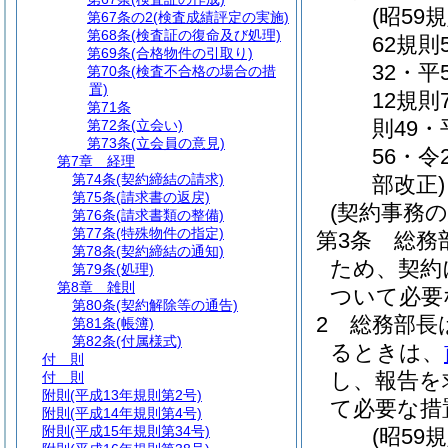
(昭59
第67条の2
(検査成績評定の実施)
第68条
(検査証の復命及び処理)
62規則
第69条
(合格物件の引取り)
32・平
第70条
(検査不合格の場合の措
置)
12規則
第71条
則49・
第72条
(立会い)
第73条
(立会員の意見)
56・令
第7章
経理
第74条
(契約締結の請求)
部改正)
第75条
(請求書の返戻)
(契約事務の
第76条
(請求書類の整備)
第77条
(特殊物件の指定)
第3条
総務
第78条
(契約締結の通知)
ため、契約
第79条
(処理)
第8章
雑則
ついて必要
第80条
(契約解除等の通告)
2
総務部長
第81条
(帳簿)
第82条
(付属様式)
るときは、
付 則
し、報告を
付 則
附則
(平成13年規則第2号)
て必要な措
附則
(平成14年規則第4号)
附則
(平成15年規則第34号)
(昭59