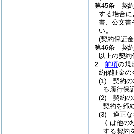
第45条
契
する場合に
書、公文書
い。
(契約保証金
第46条
契約
以上の契約
2
前項
の規
約保証金の
(1)
契約の
る履行保
(2)
契約の
契約を締
(3)
適正な
くは他の
する契約