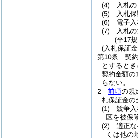
(4)
入札の
(5)
入札保
(6)
電子入
(7)
入札の
(平17
(入札保証金
第10条
契
とするとき
契約金額の
らない。
2
前項
の規
札保証金の
(1)
競争入
区を被保
(2)
適正な
くは他の