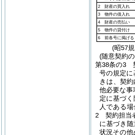
2 財産の買入れ
3 物件の借入れ
4 財産の売払い
5 物件の貸付け
6 前各号に掲げる
(昭57
(随意契約
第38条の3
号の規定に
きは、契約
他必要な事
定に基づく
人である場
2
契約担当
に基づき随
状況その他