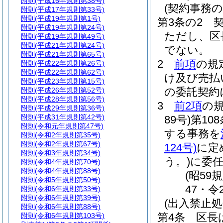
附則
(平成16年規則第38号)
(契約事務
附則
(平成17年規則第33号)
附則
(平成19年規則第1号)
第3条の2
附則
(平成19年規則第24号)
ただし、区
附則
(平成19年規則第49号)
附則
(平成21年規則第24号)
でない。
附則
(平成21年規則第65号)
2
前項
の規
附則
(平成22年規則第26号)
附則
(平成22年規則第62号)
け及び売払
附則
(平成23年規則第15号)
の委託契約
附則
(平成26年規則第52号)
附則
(平成28年規則第56号)
3
前2項
の
附則
(平成29年規則第36号)
附則
(平成31年規則第42号)
89号)
第10
附則
(令和元年規則第47号)
する事務を
附則
(令和2年規則第35号)
附則
(令和2年規則第67号)
124号)
に定
附則
(令和3年規則第34号)
う。)
に委
附則
(令和4年規則第70号)
附則
(令和4年規則第88号)
(昭59
附則
(令和5年規則第50号)
47・令
附則
(令和6年規則第33号)
附則
(令和6年規則第39号)
(出入禁止処
附則
(令和6年規則第88号)
第4条
区長
附則
(令和6年規則第103号)