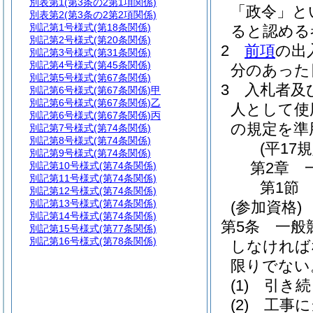
別表第1
(第3条の2第1項関係)
「政令」と
別表第2
(第3条の2第2項関係)
別記第1号様式
(第18条関係)
ると認める
別記第2号様式
(第20条関係)
2
前項
の出
別記第3号様式
(第31条関係)
別記第4号様式
(第45条関係)
分のあった
別記第5号様式
(第67条関係)
3
入札者及
別記第6号様式
(第67条関係)甲
別記第6号様式
(第67条関係)乙
人として使
別記第6号様式
(第67条関係)丙
の規定を準
別記第7号様式
(第74条関係)
別記第8号様式
(第74条関係)
(平17
別記第9号様式
(第74条関係)
第2章
別記第10号様式
(第74条関係)
別記第11号様式
(第74条関係)
第1節
別記第12号様式
(第74条関係)
別記第13号様式
(第74条関係)
(参加資格)
別記第14号様式
(第74条関係)
第5条
一般
別記第15号様式
(第77条関係)
別記第16号様式
(第78条関係)
しなければ
限りでない
(1)
引き続
(2)
工事に