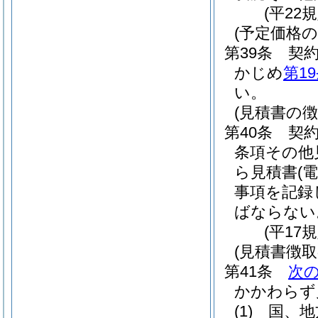
(平22
(予定価格の
第39条
契
かじめ
第1
い。
(見積書の徴
第40条
契
条項その他
ら見積書
(
事項を記録
ばならない
(平17
(見積書徴取
第41条
次
かかわらず
(1)
国、地