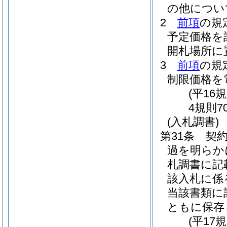
の他につい
2
前項
の規
予定価格を
開札場所に
3
前項
の規
制限価格を
(平16
4規則7
(入札調書)
第31条
契
過を明らか
札調書に記
該入札に係
当該書類に
ともに保存
(平17