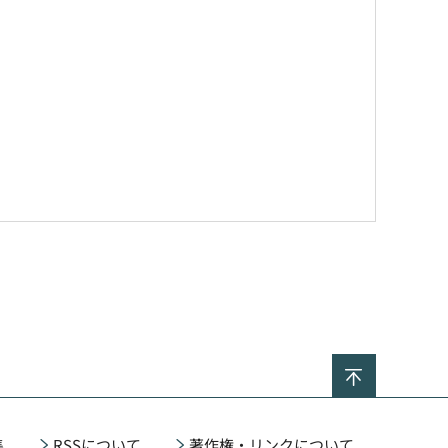
ページの
集
RSSについて
著作権・リンクについて