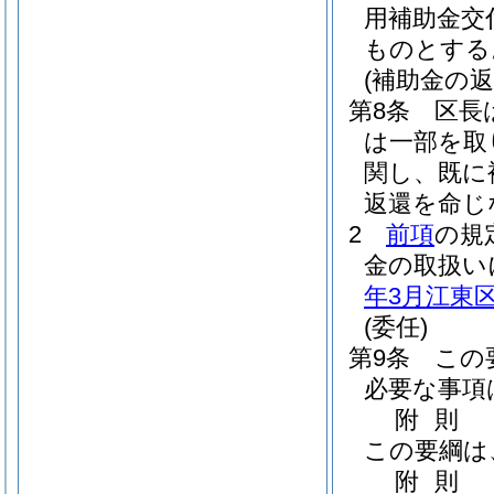
用補助金交
ものとする
(補助金の返
第8条
区長
は一部を取
関し、既に
返還を命じ
2
前項
の規
金の取扱い
年3月江東区
(委任)
第9条
この
必要な事項
附
則
この要綱は
附
則