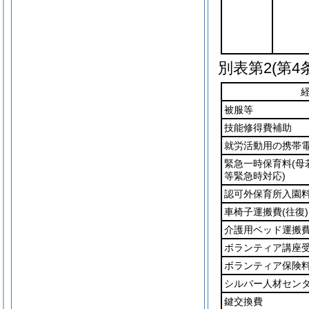
別表第2
(第4
被服等
技能修得費補助
就労活動用の携帯
緊急一時保育料
(
等緊急時対応)
認可外保育所入園
車椅子運搬費
(往復)
介護用ベッド運搬
ボランティア講座
ボランティア保険
シルバー人材セン
鍵交換費