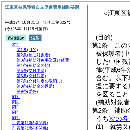
江東区被保護者自立促進費用補助要綱
○江東区
平成17年10月31日 江子二第622号
(令和3年11月19日施行)
(目的)
条項目次
沿革
第1条
この
本則
第1条
(目的)
被保護者
(
第2条
(補助対象者)
第3条
(補助対象事業及び経費)
した中国残
第4条
(補助金の額)
律
(平成6年
第5条
(交付申請)
第6条
(交付決定)
含む。以下
第7条
(交付決定の取消し)
援に要する
第8条
(補助金の返還)
第9条
(委任)
を図ること
附則
(補助対象者
附則
附則
第2条
補助
附則
うち
次の各
附則
別表第1
(第3条関係)
(1)
就労又
別表第2
(第4条関係)