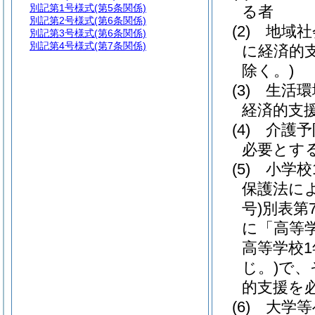
別記第1号様式
(第5条関係)
る者
別記第2号様式
(第6条関係)
(2)
地域社
別記第3号様式
(第6条関係)
別記第4号様式
(第7条関係)
に経済的
除く。)
(3)
生活環
経済的支
(4)
介護予
必要とす
(5)
小学校
保護法に
号)
別表第
に「高等
高等学校
じ。)
で、
的支援を
(6)
大学等