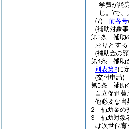
学費が認
じ。)
で、
(7)
前各号
(補助対象事
第3条
補助
おりとする
(補助金の額
第4条
補助
別表第2
に
(交付申請)
第5条
補助
自立促進費
他必要な書
2
補助金の
3
補助対象
は次世代育