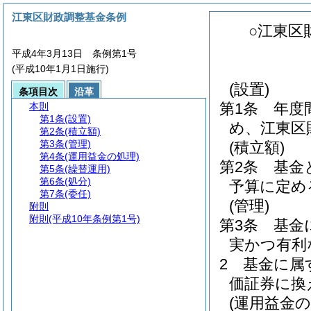
江東区財政調整基金条例
○江東区
平成4年3月13日 条例第1号
(平成10年1月1日施行)
(設置)
条項目次
沿革
第1条
年度
本則
第1条
(設置)
め、江東区
第2条
(積立額)
第3条
(管理)
(積立額)
第4条
(運用益金の処理)
第2条
基金
第5条
(繰替運用)
第6条
(処分)
予算に定め
第7条
(委任)
(管理)
附則
附則
(平成10年条例第1号)
第3条
基金
実かつ有利
2
基金に属
価証券に換
(運用益金の