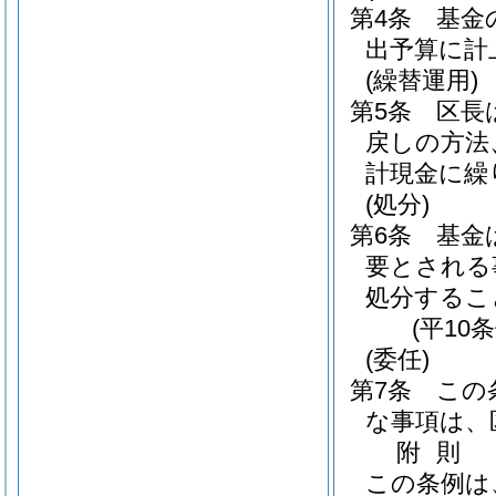
第4条
基金
出予算に計
(繰替運用)
第5条
区長
戻しの方法
計現金に繰
(処分)
第6条
基金
要とされる
処分するこ
(平10
(委任)
第7条
この
な事項は、
附
則
この条例は